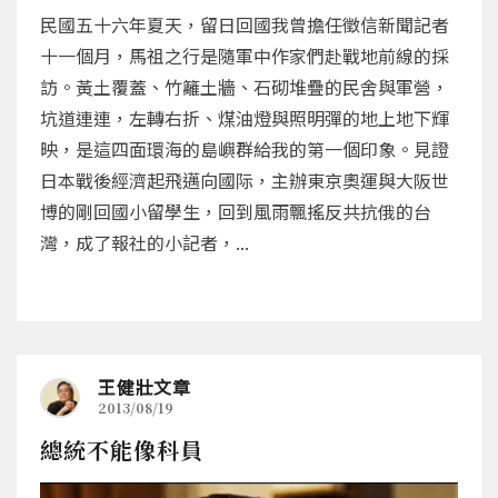
民國五十六年夏天，留日回國我曾擔任徵信新聞記者
十一個月，馬祖之行是隨軍中作家們赴戰地前線的採
訪。黃土覆蓋、竹籬土牆、石砌堆疊的民舍與軍營，
坑道連連，左轉右折、煤油燈與照明彈的地上地下輝
映，是這四面環海的島嶼群給我的第一個印象。見證
日本戰後經濟起飛邁向國际，主辦東京奧運與大阪世
博的剛回國小留學生，回到風雨飄搖反共抗俄的台
灣，成了報社的小記者，...
王健壯文章
2013/08/19
總統不能像科員