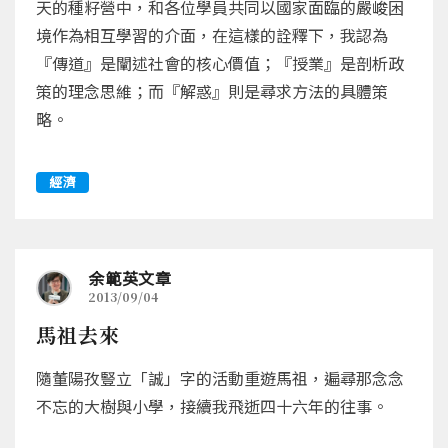
天的種籽營中，和各位學員共同以國家面臨的嚴峻困
境作為相互學習的介面，在這樣的詮釋下，我認為
『傳道』是闡述社會的核心價值；『授業』是剖析政
策的理念思維；而『解惑』則是尋求方法的具體策
略。
經濟
余範英文章
2013/09/04
馬祖去來
隨董陽孜豎立「誠」字的活動重遊馬祖，遍尋那念念
不忘的大樹與小學，接續我飛逝四十六年的往事。