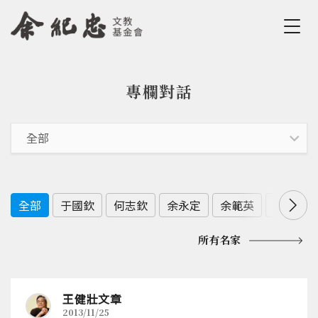
Jump to Main content
Jump to Navigation
專欄對話
您在這裡
全部
于國欽
何志欽
余永定
余範英
劉佩真
所有名家
王健壯文章
2013/11/25