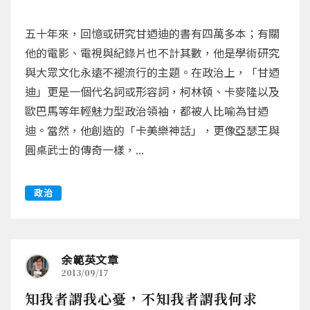
五十年來，回憶或研究甘迺迪的書有四萬多本；有關
他的電影、電視與紀錄片也不計其數，他是學術研究
與大眾文化永遠不褪流行的主題。在政治上，「甘迺
迪」更是一個代名詞或形容詞，柯林頓、卡麥隆以及
歐巴馬等年輕魅力型政治領袖，都被人比喻為甘迺
迪。當然，他創造的「卡美樂神話」，更像亞瑟王與
圓桌武士的傳奇一樣，...
政治
余範英文章
2013/09/17
知我者謂我心憂，不知我者謂我何求