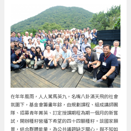
在年年風雨，人人駡馬英九，名嘴八卦滿天飛的社會
氛圍下，基金會籌畫年餘，由規劃課程、組成講師團
隊、招募青年菁英、訂定授課期程為期一個月的新嘗
試，開辦種籽營播下希望的四十四顆種籽。談國家願
景，結合群體能量，為公共議題缺乏關心，與不知如