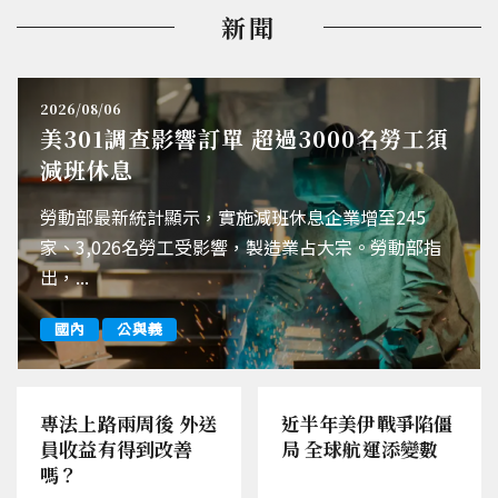
新聞
2026/08/06
美301調查影響訂單 超過3000名勞工須
減班休息
勞動部最新統計顯示，實施減班休息企業增至245
家、3,026名勞工受影響，製造業占大宗。勞動部指
出，...
國內
公與義
專法上路兩周後 外送
近半年美伊戰爭陷僵
員收益有得到改善
局 全球航運添變數
嗎？