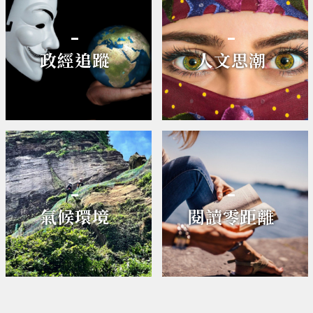
政經追蹤
人文思潮
氣候環境
閱讀零距離