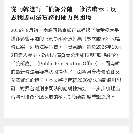
從南韓進行「偵訴分離」修法啟示：反
思我國司法實務的權力與困境
2026年8月初，南韓國務會議正式通過了備受極大爭
議卻影響深遠的《刑事訴訟法》與《檢察廳法》大幅
修正案。這項法案宣告，「檢察廳」將於2026年10月
2日走入歷史，改組為僅負責公訴維持與刑罰執行的
「公訴廳」（Public Prosecution Office），而南韓
的最新修法無疑為我國提供了一面極具參考價值卻又
充滿警訊的鏡子。本文將從南韓2026修法的新體制出
發，對照台灣刑事司法的結構性病灶，一步步梳理出
台灣司法改革應採取的權力制衡與制度重塑之路。