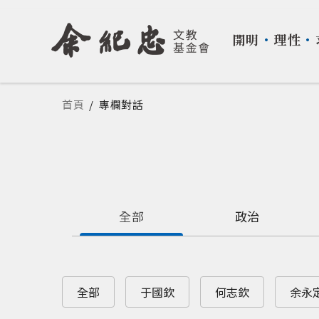
開明
・
理性
・
您在這裡
首頁
/
專欄對話
全部
政治
全部
于國欽
何志欽
余永