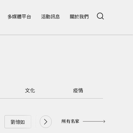
多媒體平台
活動訊息
關於我們
文化
疫情
所有名家
劉憶如
南方朔
史欽泰
周延鵬