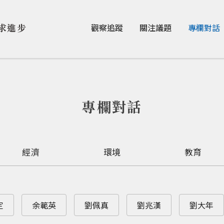
Jump to Main content
Jump to Navigation
求進步
觀察追蹤
關注議題
專欄對話
專欄對話
經濟
環境
教育
定
余範英
劉佩真
劉兆漢
劉大年