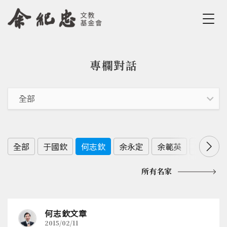
Jump to Main content
Jump to Navigation
專欄對話
您在這裡
全部
于國欽
何志欽
余永定
余範英
劉佩真
所有名家
何志欽文章
2015/02/11