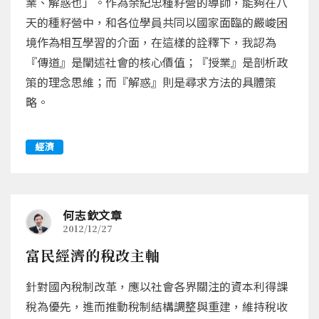
業、解惑也」。作為余紀忠種籽營的導師，能夠在八
天的種籽營中，和各位學員共同以國家面臨的嚴峻困
境作為相互學習的介面，在這樣的詮釋下，我認為
『傳道』是闡述社會的核心價值；『授業』是剖析政
策的理念思維；而『解惑』則是尋求方法的具體策
略。
經濟
何志欽文章
2012/12/27
富民經濟的稅改主軸
針對國內稅制改革，應以社會各界關注的資本利得課
稅為優先，進而推動稅制結構調整與重建，維持稅收