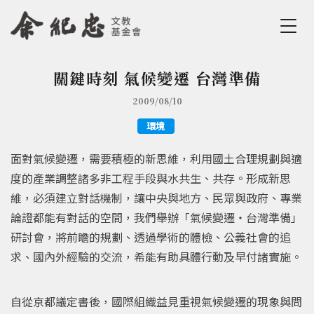
Jump to Main content
Jump to Navigation
關鍵時刻 氣候變遷 台灣準備
您在這裡
2009/08/10
環境
面對氣候變遷，需要積極的新思維，利用國土合理規劃與適
度的產業調整諸多非工程手段與水共生、共存。形成新思
維，必須建立對話機制，讓中央與地方、民眾與政府、專業
論證都能有對話的空間，我們舉辦「氣候變遷‧台灣準備」
研討會，將前瞻的規劃、透過學術的體檢、公義社會的追
求、國內外經驗的交流，希能有助具體行動及早付諸實施。
自從京都議定書後，國際組織益見重視氣候變遷的現象與問