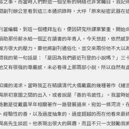
易之事。而當時人們對這一個全新的網絡也非常矚目，我記
間副刊辦公室看到這三本通訊錄時，大呼「原來秘密武器在
刊當編輯，到班一個禮拜左右，便因研究所課業繁重，開始
捐助那份薪水給一個正在讀書的年青人，今天想起，依然感
報方很大的壓力，要他將副刊通俗化，並交來兩份他不大以
問我的第一句話是：「是因為我們最近刊登的小說嗎？」三
他又有很強的尊嚴感，未必看得上那兩部小說，所以自然有
知識的渴求。當時我正在精讀清代大儒戴震的幾種著作《緒
與原初意圖之間的出入，或者說是「善的弔詭性」。我當時
路數是從戴震早年相關著作一路發展過來，宛如一條河流，
、經驗性的善，以及過度抽象的、過度超越的而在他看來最
與高先生談起。他表現出很大的興趣，而且不只一次鼓勵我