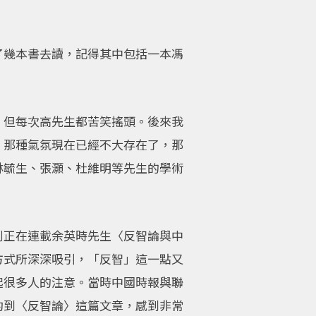
了幾本書去讀，記得其中包括一本馮
，但每次高先生都苦笑搖頭。後來我
，那種氣氛現在已經不大存在了，那
林毓生、張灝、杜維明等先生的學術
刊正在連載余英時先生〈反智論與中
方式所深深吸引，「反智」這一點又
起很多人的注意。當時中國時報與聯
約到〈反智論〉這篇文章，感到非常