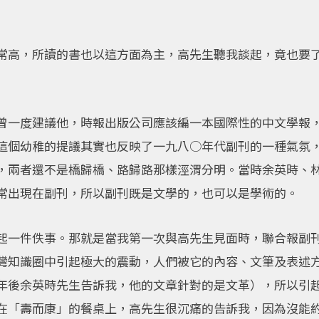
常高，所讀的書也以這方面為主，高先生聽我談起，竟也要
曾一度建議他，時報出版公司應該編一本國際性的中文學報
這個幼稚的提議其實也反映了一九八○年代副刊的一種氣氛
，兩者還不是橋歸橋、路歸路那樣涇渭分明。當時余英時、
常出現在副刊，所以副刊既是文學的，也可以是學術的。
起一件佚事。那就是當我第一次與高先生見面時，聯合報副
灣知識圈中引起極大的震動，人們被它的內容、文筆及表述
年後余英時先生告訴我，他的文章針對的是文革），所以引
在「壽而康」的餐桌上，高先生很沉痛的告訴我，因為沒能