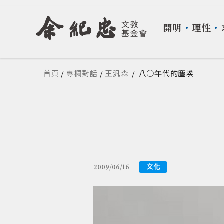
開明
・
理性
・
您在這裡
首頁
/
專欄對話
/
王汎森
/
八○年代的塵埃
文化
2009/06/16