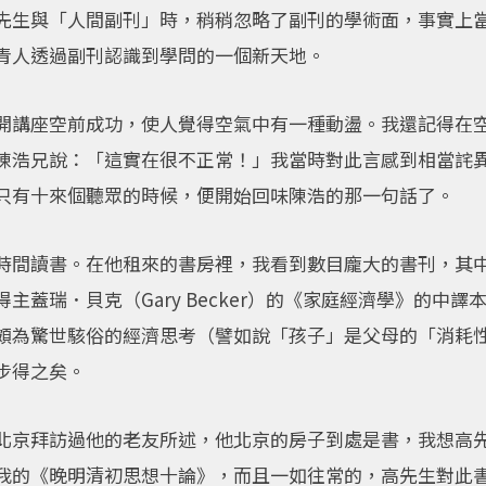
先生與「人間副刊」時，稍稍忽略了副刊的學術面，事實上
青人透過副刊認識到學問的一個新天地。
開講座空前成功，使人覺得空氣中有一種動盪。我還記得在
陳浩兄說：「這實在很不正常！」我當時對此言感到相當詫
只有十來個聽眾的時候，便開始回味陳浩的那一句話了。
時間讀書。在他租來的書房裡，我看到數目龐大的書刊，其
主蓋瑞．貝克（Gary Becker）的《家庭經濟學》的中
頗為驚世駭俗的經濟思考（譬如說「孩子」是父母的「消耗
步得之矣。
北京拜訪過他的老友所述，他北京的房子到處是書，我想高
我的《晚明清初思想十論》，而且一如往常的，高先生對此