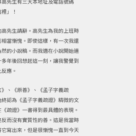
得高先生有三大本地址及電話號碼
這裡」！
向高先生請辭。高先生為我的上班時
到相當慚愧。即使這樣，有一次我還
為然的小說稿。而我適在小說開始連
十多年後回想起這一刻，讓我警覺到
此反應。
言》、《原善》、《孟子字義疏
始終認為《孟子字義疏證》精微的文
在《疏證》一書得到最具體的表現。
終反而沒有實質性的善。這是我當時
將它寫出來，但是很慚愧一直到今天