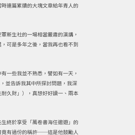
當時連篇累牘的大塊文章給年青人的
空軍新生社的一場相當嚴肅的演講，
異，可是多年之後，當我再也看不到
中有一些我並不熟悉，譬如有一天，
譯本，並告訴我其中所探討問題，我深
性耐久財」），真想好好讀一、兩本
先生終於享受「萬卷書海任遨遊」的
書竟有過份的稱許──這是他鼓勵人