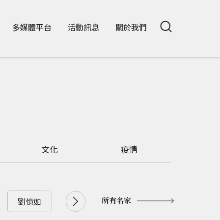
多媒體平台
活動訊息
關於我們
文化
疫情
所有名家
劉憶如
南方朔
史欽泰
周延鵬