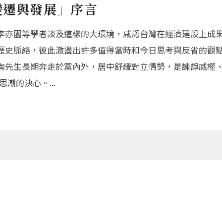
變遷與發展」序言
李亦園等學者談及這樣的大環境，咸認台灣在經濟建設上成
歷史脈絡，彼此激盪出許多值得當時和今日思考與反省的觀
陶先生長期奔走於黨內外，居中舒緩對立情勢，是諫諍威權
潮的決心。...