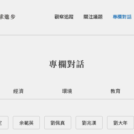
Jump to Main content
Jump to Navigation
求進步
觀察追蹤
關注議題
專欄對話
專欄對話
經濟
環境
教育
定
余範英
劉佩真
劉兆漢
劉大年