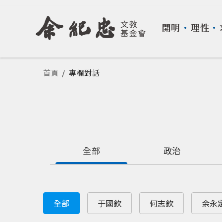
開明
・
理性
・
您在這裡
首頁
/
專欄對話
全部
政治
全部
于國欽
何志欽
余永