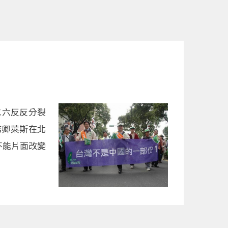
二六反反分裂
務卿萊斯在北
不能片面改變