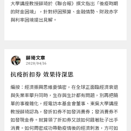
大學講座教授薛琦於《聯合報》撰文指出「後疫時期
的財金困境」，針對紓困預算、金融情勢、財政赤字
與利率困境提出見解。
薛琦文章
2020/04/16
抗疫折扣券 效果待深思
編按：經濟振興思維要慎密，在全球正面臨經濟衰退
與失業率攀升同時，生存與生計都有問題，別再把簡
單的事複雜化，經電訪本基金會董事、東吳大學講座
教授薛琦認為，發折扣券不如發消費券；發消費券不
如發現金券。就算領了折扣券又該如何餓著肚子出手
消費。如何周密成功帶動疫情後的經濟刺激，方可如