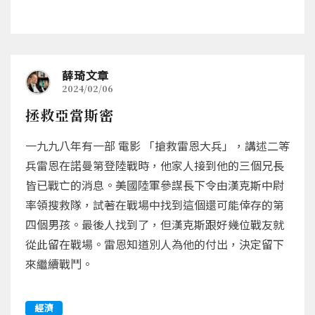
薛琦文章
2024/02/06
拯救亞當斯密
一九九八年有一部 電影 「搶救雷恩大兵」，講述二等
兵雷恩在諾曼第登陸戰時，他家人接到他的三個兄長
皆已戰亡的消息。美國陸軍參謀長下令由漢克斯中尉
率領搜救隊，試著在戰場中找到這個還可能倖存的第
四個男孩。最後人找到了，但漢克斯跟好幾位戰友就
從此留在戰場。雷恩知道別人為他的付出，決定留下
來繼續戰鬥。
經濟