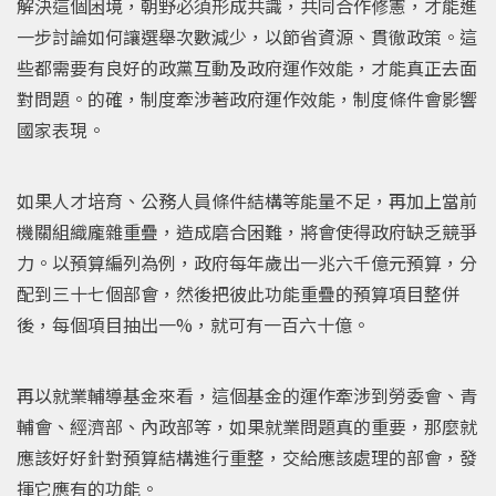
解決這個困境，朝野必須形成共識，共同合作修憲，才能進
一步討論如何讓選舉次數減少，以節省資源、貫徹政策。這
些都需要有良好的政黨互動及政府運作效能，才能真正去面
對問題。的確，制度牽涉著政府運作效能，制度條件會影響
國家表現。
如果人才培育、公務人員條件結構等能量不足，再加上當前
機關組織龐雜重疊，造成磨合困難，將會使得政府缺乏競爭
力。以預算編列為例，政府每年歲出一兆六千億元預算，分
配到三十七個部會，然後把彼此功能重疊的預算項目整併
後，每個項目抽出一%，就可有一百六十億。
再以就業輔導基金來看，這個基金的運作牽涉到勞委會、青
輔會、經濟部、內政部等，如果就業問題真的重要，那麼就
應該好好針對預算結構進行重整，交給應該處理的部會，發
揮它應有的功能。