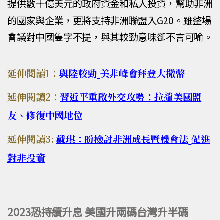
提供數十億美元的政府資金和私人投資，幫助非洲
的國家與企業，更將支持非洲聯盟入G20。雖整場
會議對中國隻字不提，與其較勁意味卻不言可喻。
延伸閱讀1：
與陸較勁
美非峰會拜登大撒幣
延伸閱讀2：
習近平重啟外交攻勢：拉攏美國盟
友、修復中國地位
延伸閱讀3:
戴琪：盼檢討非洲成長暨機會法
促進
對非投資
2023恐持續升息 美國升兩碼台灣升半碼