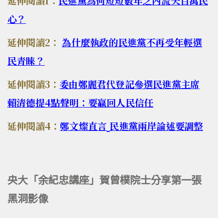
延伸閱讀1：
民進黨為何短短數年之內流失百萬民
心？
延伸閱讀2：
為什麼執政的民進黨不再受年輕選
民青睞？
延伸閱讀3：
委由鄭麗君代登記參選民進黨主席
賴清德提4
點聲明：要贏回人民信任
延伸閱讀4：
鄭文燦直言
民進黨兩岸論述要調整
央大「余紀忠講座」賀曾樸院士分享第一張
黑洞影像