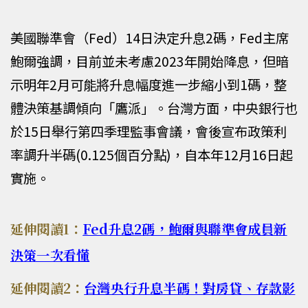
美國聯準會（Fed）14日決定升息2碼，Fed主席
鮑爾強調，目前並未考慮2023年開始降息，但暗
示明年2月可能將升息幅度進一步縮小到1碼，整
體決策基調傾向「鷹派」。台灣方面，中央銀行也
於15日舉行第四季理監事會議，會後宣布政策利
率調升半碼(0.125個百分點)，自本年12月16日起
實施。
延伸閱讀1：
Fed
升息2
碼，鮑爾與聯準會成員新
決策一次看懂
延伸閱讀2：
台灣央行升息半碼！對房貸、存款影