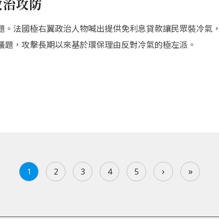
政治攻防
題。法國極右翼政治人物喊出提供免利息貸款讓民眾裝冷氣
議題，攻擊長期以來基於環保理由反對冷氣的極左派。
›
»
1
2
3
4
5