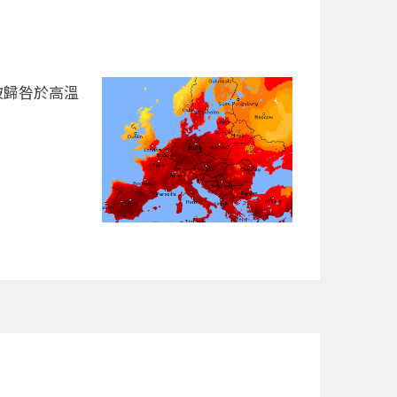
被歸咎於高溫