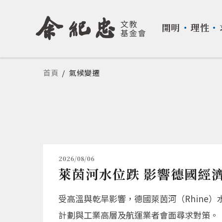
開明
・
理性
・
您在這裡
首頁
/
氣候變遷
2026/08/06
萊茵河水位跌 影響德國經
受高溫與乾旱影響，德國萊茵河（Rhine）水
計劃與工業高層及航運業者會面尋求對策。