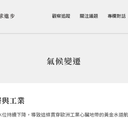
Jump to Main content
Jump to Navigation
求進步
觀察追蹤
關注議題
專欄對話
氣候變遷
濟與工業
位持續下降，導致這條貫穿歐洲工業心臟地帶的黃金水道航運嚴重受阻