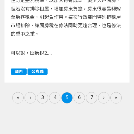
住訂定差別稅率，以加大持有成本，減少大戶囤房。
但若沒有排除租屋，增加房東負擔，房東很容易轉嫁
至房客租金，引起負作用。這次行政部門特別把租屋
市場排除，讓囤房稅在修法同時更趨合理，也是修法
的重中之重。
可以說，囤房稅2....
國內
公與義
«
‹
3
4
5
6
7
›
»