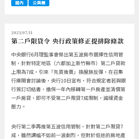
國內
公與義
2023/07/11
第二戶限貸令 央行政策修正提排除條款
中央銀行6月理監事會祭出第五波房市選擇性信用管
制，針對特定地區（六都加上新竹縣市）第二戶貸款
上限為7成，引來「先買後賣」換屋族反彈，在召集
行庫開會討論後，央行10日宣布，符合規定者若與銀
行簽訂切結書，擔保一年內移轉第一戶房產並清償第
一戶房貸，即可不受第二戶限貸7成限制，減緩資金
壓力。
央行第二季再推第五波信用管制，針對第二戶限貸7
成，雖然調幅不如前一波劇烈，但對於低迷的房地產