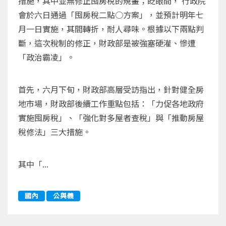
措施，其中並無修正囤房稅的規畫；眨眼間， 行政院
會於六日通過「囤房稅二點○方案」，並預計明年七
月一日實施，其間轉折，耐人尋味。根據以下兩點判
斷，這次稅制的修正，財政部是被強塞硬灌、慘遭
「政治霸凌」。
首先，六月下旬，財政部高層受訪指出，針對健全房
地市場，財政部後續工作重點包括：「力促各地政府
實施囤房稅」、「強化對多屋者查稅」與「推動房屋
稅修法」三大措施。
其中「...
國內
公與義