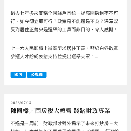
過去七年多來宣稱全國歸戶且統一提高囤房稅率不可
行，如今卻立即可行？政策是不能還是不為？深深感
受到居住正義只是選舉的工具而非目的，令人感慨！
七一六人民即將上街頭訴求居住正義，藍綠白各政黨
參選人才紛紛表態支持並提出選舉支票。...
國內
公與義
2023/07/13
陳國樑／囤房稅大轉彎 踐踏財政專業
不過是三周前，財政部才對外揭示了未來打炒房三大