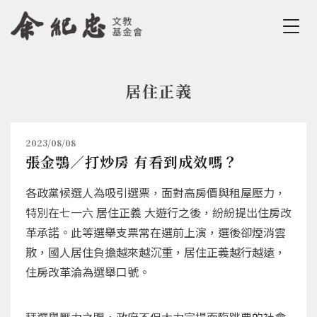
Jump to Main content
Jump to Navigation
居住正義
您在這裡
2023/08/08
張金鶚／打炒房 有看到成效嗎？
各政黨候選人為吸引選票，面對高房價與租屋壓力，
特別在七一六 居住正義 大遊行之後，紛紛提出住房改
革承諾。此等選舉支票常在選前上演，選後卻煙消雲
散，國人居住負擔越來越沉重，居住正義越行越遠，
住房改革淪為選舉口號。