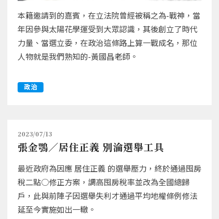
本籍邀請到的嘉賓，在立法院曾經被稱之為-戰神，當
年因參與太陽花學運受到大眾認識，其後創立了時代
力量、當選立委，在政治這條路上算一戰成名，那位
人物就是我們熟知的-黃國昌老師。
政治
2023/07/13
張金鶚／居住正義 別淪選舉工具
最近政府為因應 居住正義 的選舉壓力，終於通過囤房
稅二點○修正方案，調高囤房稅率並改為全國總歸
戶，此與前陣子因選舉失利才通過平均地權條例修法
延至今實施如出一轍。