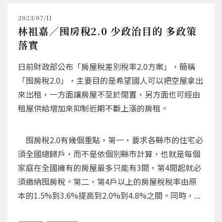
2023/07/11
林祖嘉／囤房稅2.0 少政治目的 多政策
落實
日前財政部公布「房屋稅差別稅率2.0方案」，簡稱
「囤房稅2.0」，主要目的是希望國人可以把空屋拿出
來出租，一方面讓房屋不至於閒置，另方面也可經由
租屋供給增加來抑制近期不斷上漲的房租。
囤房稅2.0有幾個重點，第一，要求各縣市的住宅必
須全國總歸戶，而不是依個別縣市計算，也就是每個
家庭在全國擁有的房屋最多只能有3間，第4間起就必
須繳納囤房稅。第二，第4戶以上的房屋稅稅率由原
本的1.5%到3.6%提高到2.0%到4.8%之間。同時，...