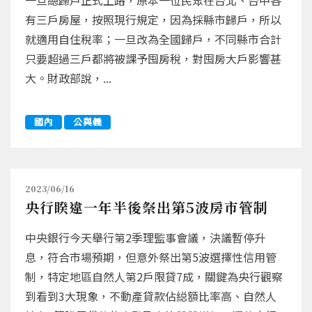
一旦總歸戶正式上路，原本一位民眾在台北、台中各
有三戶房屋，按照現行規定，因為採縣市歸戶，所以
就適用自住稅率；一旦改為全國歸戶，不同縣市合計
只要超過三戶都將被課予囤房稅，對囤房大戶影響甚
大。財政部說，...
國內
公與義
2023/06/16
央行睽違一年半後祭出第5波房市管制
中央銀行今天舉行第2季理監事會議，決議暫停升
息，符合市場預期，但意外祭出第5波選擇性信用管
制，特定地區自然人第2戶限貸7成，關鍵為央行觀察
到看到3大現象，不動產貸款佔縂額比率高、自然人