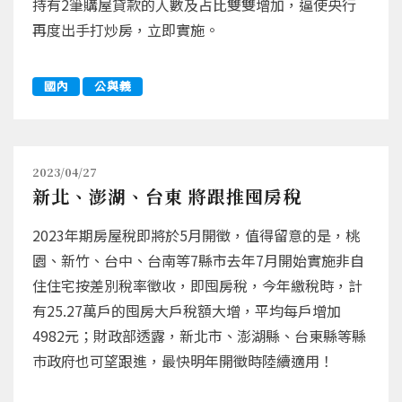
持有2筆購屋貸款的人數及占比雙雙增加，逼使央行
再度出手打炒房，立即實施。
國內
公與義
2023/04/27
新北、澎湖、台東 將跟推囤房稅
2023年期房屋稅即將於5月開徵，值得留意的是，桃
園、新竹、台中、台南等7縣市去年7月開始實施非自
住住宅按差別稅率徵收，即囤房稅，今年繳稅時，計
有25.27萬戶的囤房大戶稅額大增，平均每戶增加
4982元；財政部透露，新北市、澎湖縣、台東縣等縣
巿政府也可望跟進，最快明年開徵時陸續適用！