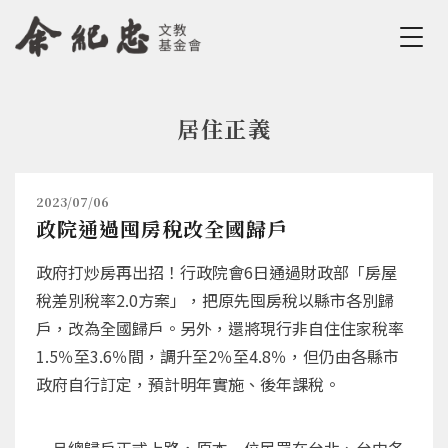
Jump to Main content
Jump to Navigation
居住正義
您在這裡
2023/07/06
政院通過囤房稅改全國歸戶
政府打炒房再出招！行政院會6日通過財政部「房屋
稅差別稅率2.0方案」，把原先囤房稅以縣市各別歸
戶，改為全國歸戶。另外，還將現行非自住住家稅率
1.5％至3.6％間，調升至2％至4.8％，但仍由各縣市
政府自行訂定，預計明年實施、後年課稅。