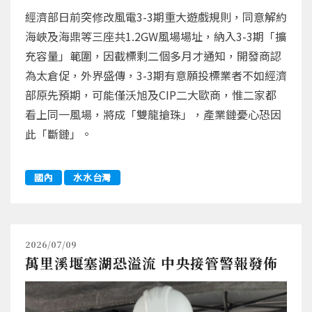
經濟部日前突修改風電3-3期重大遊戲規則，同意解約
海峽及海鼎等三座共1.2GW風場場址，納入3-3期「擴
充容量」範圍，因截標剩二個多月才通知，開發商認
為太倉促，外界盛傳，3-3期有意願投標業者不如經濟
部原先預期，可能僅沃旭及CIP二大歐商，惟二家都
看上同一風場，將成「雙龍搶珠」，產業鏈憂心恐因
此「斷鏈」。
國內
水水台灣
2026/07/09
萬里溪堰塞湖恐溢流 中央接管警報發佈