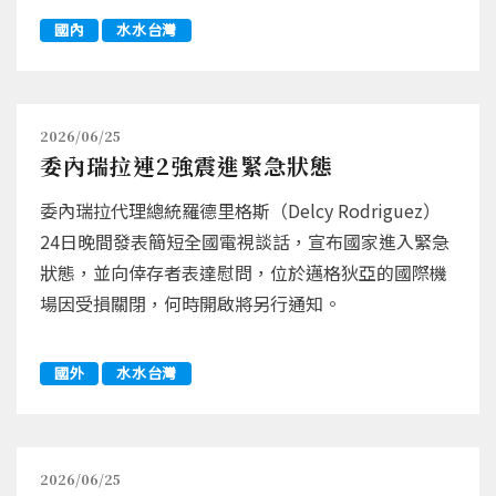
國內
水水台灣
2026/06/25
委內瑞拉連2強震進緊急狀態
委內瑞拉代理總統羅德里格斯（Delcy Rodriguez）
24日晚間發表簡短全國電視談話，宣布國家進入緊急
狀態，並向倖存者表達慰問，位於邁格狄亞的國際機
場因受損關閉，何時開啟將另行通知。
國外
水水台灣
2026/06/25