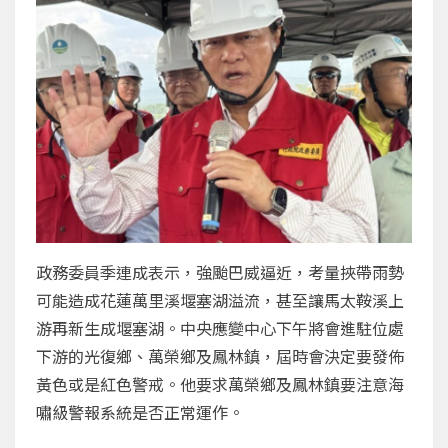
政務委員季連成表示，強颱巴威逼近，考量挾帶雨勢
可能造成花蓮萬里溪堰塞湖溢流，甚至讓馬太鞍溪上
游再新生成堰塞湖。中央應變中心下午將會進駐位處
下游的光復鄉、萬榮鄉及鳳林鎮，屆時會決定要發佈
黃色或是紅色警戒。他要求萬榮鄉及鳳林鎮要注意海
嘯級警報系統是否正常運作。