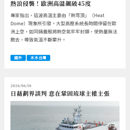
熱浪侵襲！歐洲高溫飆破45度
專家指出，這波高溫主要由「熱穹頂」（Heat
Dome）現象所引發。大型高壓系統長時間停留在歐
洲上空，如同鍋蓋般將熱空氣牢牢封鎖，使熱量無法
散去，導致氣溫不斷攀升。
國外
水水台灣
2026/06/10
日藉劃界談判 意在鞏固琉球主權主張