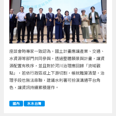
座談會時專家一致認為，國土計畫應讓產業、交通、
水資源等部門共同參與，透過整體願景與計畫，讓資
源配置有秩序，並且對於河川治理應回歸「流域觀
點」，若依行政區或上下游切割，帳就難算清楚，治
理手段也無法串聯，建議水利署可扮演溝通平台角
色，讓資訊持續累積運作。
國內
水水台灣