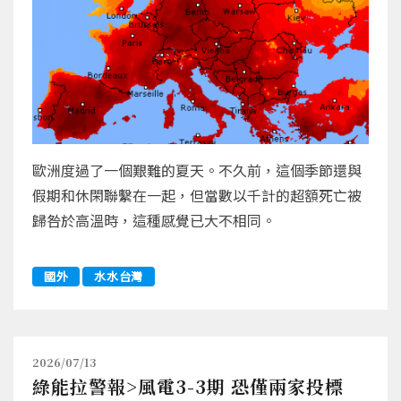
歐洲度過了一個艱難的夏天。不久前，這個季節還與
假期和休閑聯繫在一起，但當數以千計的超額死亡被
歸咎於高溫時，這種感覺已大不相同。
國外
水水台灣
2026/07/13
綠能拉警報>風電3-3期 恐僅兩家投標