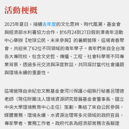
活動梗概
2025年夏日，接續
去年度
的文化思辨、時代風潮，基金會
與經濟部水利署協力合作，於6月24到27日假劍潭青年活動
中心舉辦【地球公民・未來參與】的暑期營隊，這場青春聚
會，共迎來了62位不同領域的青年學子。青年們來自全台灣
各大專院校，包含文史哲、傳播、工程、社會科學等不同專
業背景，透過多元交流與深度對話，共同探討當代社會議題
與環境永續的重要性。
這場營隊由余紀忠文教基金會河川保護小組執行秘書呂理德
老師（現任財團法人環境資源研究發展基金會董事長、國立
中央大學環境教育中心主任）策劃，集結了來自公民參與、
媒體實務、環境永續、水資源治理等多元領域的政府官員、
專家學者、實務工作者。政府代表為經濟部常務次長賴建