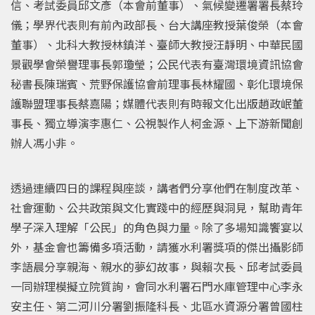
信、考試委員邱文彥（本會前董事）、氣候變遷署署長蔡玲
儀；學界代表則有前內政部長、台大講座教授葉俊榮（本會
董事）、北科大教授林鎮洋、臺師大教授汪靜明、中華民國
景觀學會榮譽理事長郭瓊瑩；公民代表有臺灣環境資訊協會
秘書長陳瑞賓、荒野保護協會前理事長林耀國、彰化環境保
護聯盟理事長蔡嘉陽；媒體代表則有時報文化出版趙政岷董
事長、獨立導演李惠仁、公視製作人柯金源、上下游新聞創
辦人馮小非。
透過連續四日的課程與座談，講者們分享他們在制度改革、
社會運動、公共政策與文化實踐中的經歷與洞見，幫助青年
學子深入理解「公民」的角色與力量。除了多場知識饗宴以
外，基金會也籌備多項活動，請獲水利署獎項的傑出攝影師
李語晨分享親海、親水的夢幻故事，與賴次長、邱考試委員
一同辦理模擬立院質詢，會同水利署石門水庫管理中心李永
安主任、第二河川分署劉振隆科長、北區水資源分署曾國柱