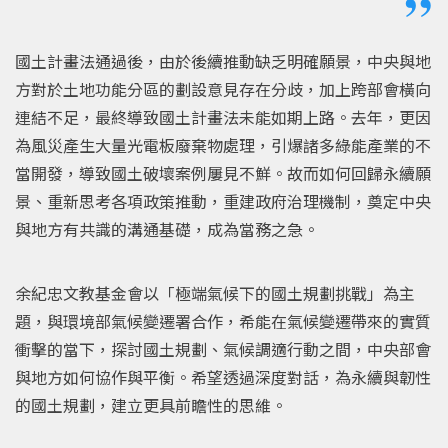
國土計畫法通過後，由於後續推動缺乏明確願景，中央與地
方對於土地功能分區的劃設意見存在分歧，加上跨部會橫向
連結不足，最終導致國土計畫法未能如期上路。去年，更因
為風災產生大量光電板廢棄物處理，引爆諸多綠能產業的不
當開發，導致國土破壞案例屢見不鮮。故而如何回歸永續願
景、重新思考各項政策推動，重建政府治理機制，奠定中央
與地方有共識的溝通基礎，成為當務之急。
余紀忠文教基金會以「極端氣候下的國土規劃挑戰」為主
題，與環境部氣候變遷署合作，希能在氣候變遷帶來的實質
衝擊的當下，探討國土規劃、氣候調適行動之間，中央部會
與地方如何協作與平衡。希望透過深度對話，為永續與韌性
的國土規劃，建立更具前瞻性的思維。