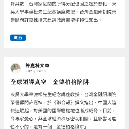
計其數。台灣家庭間的所得分配也因之趨於惡化。東
吳大學辜濓松先生紀念講座教授、台灣金融研訓院榮
譽顧問許嘉棟撰文建請政府擴增移轉性支出。
政治
許嘉棟文章
2021/03/28
全球領導真空─金德柏格陷阱
東吳大學辜濓松先生紀念講座教授，台灣金融研訓院
榮譽顧問許嘉棟，於《聯合報》撰文指出，中國大陸
快速崛起，對美國的國際霸權地位漸成威脅，目前，
令專家憂心，與全球經濟秩序密切相關，且影響可能
也不小的，還有一個「金德柏格陷阱」