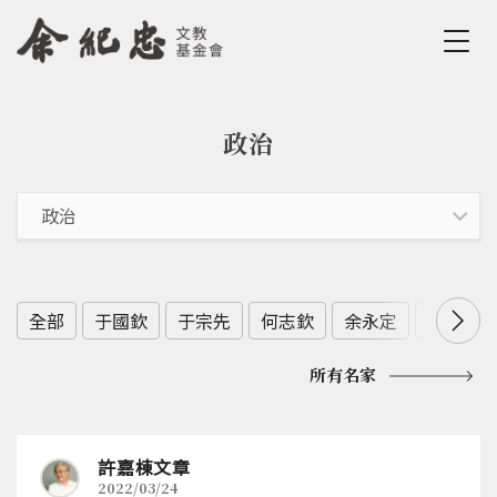
Jump to Main content
Jump to Navigation
政治
您在這裡
全部
于國欽
于宗先
何志欽
余永定
余範英
所有名家
許嘉棟文章
2022/03/24