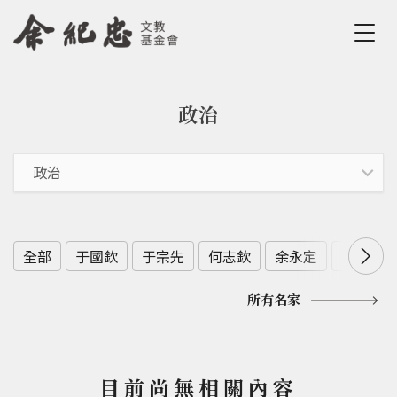
Jump to Main content
Jump to Navigation
政治
您在這裡
全部
于國欽
于宗先
何志欽
余永定
余範英
所有名家
目前尚無相關內容