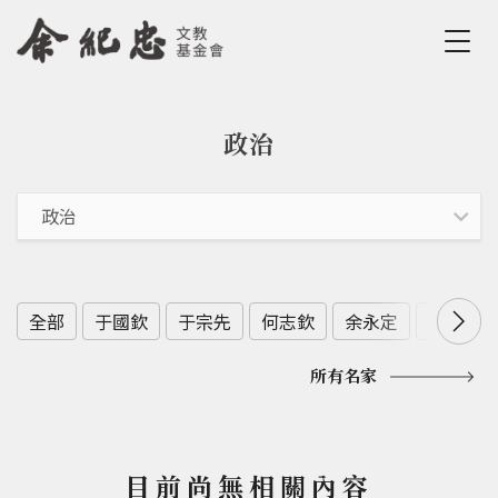
Jump to Main content
Jump to Navigation
政治
您在這裡
全部
于國欽
于宗先
何志欽
余永定
余範英
所有名家
目前尚無相關內容