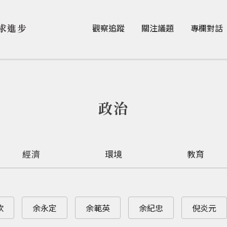
Jump to Main content
Jump to Navigation
求進步
觀察追蹤
關注議題
專欄對話
政治
經濟
環境
教育
欽
余永定
余範英
余紀忠
倪炎元