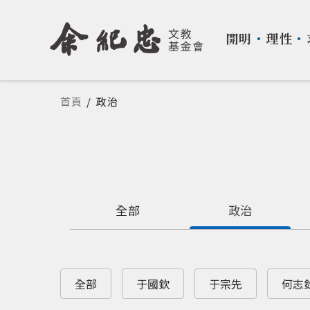
開明
・
理性
・
您在這裡
首頁
/
政治
全部
政治
全部
于國欽
于宗先
何志