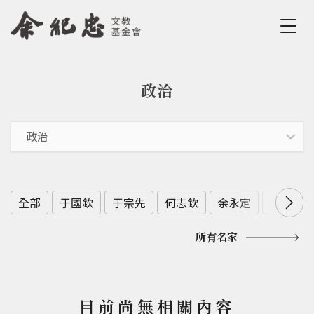
Jump to Main content
Jump to Navigation
政治
您在這裡
全部
于國欽
于宗先
何志欽
余永定
余範英
所有名家
目前尚無相關內容