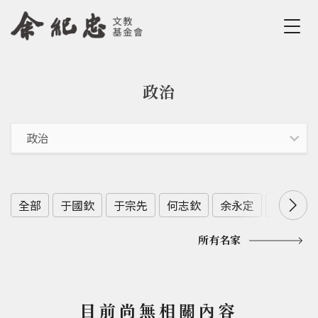
Jump to Main content
Jump to Navigation
政治
您在這裡
全部
于國欽
于宗先
何志欽
余永定
余範英
所有名家
目前尚無相關內容