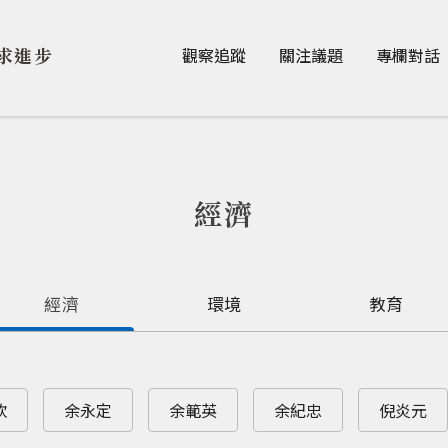
Jump to Main content
Jump to Navigation
求進步
觀察追蹤
關注議題
專欄對話
經濟
經濟
環境
教育
欽
余永定
余範英
余紀忠
倪炎元