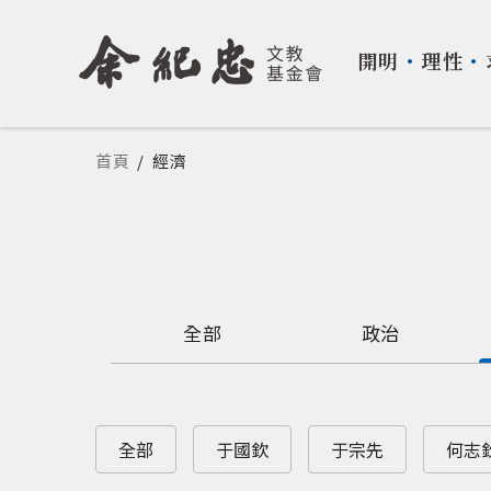
開明
・
理性
・
您在這裡
首頁
/
經濟
全部
政治
全部
于國欽
于宗先
何志