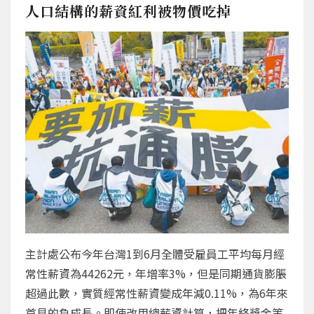
人口結構的薪資紅利被物價吃掉
主計處公布今年台灣1到6月全體受雇員工平均每月經
常性薪資為44262元，年增率3%，但是同期通貨膨脹
超過此數，實質經常性薪資變成年減0.11%，為6年來
首見的負成長。即使改用總薪資計算，把年終獎金等