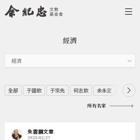
Jump to Main content
Jump to Navigation
經濟
您在這裡
全部
于國欽
于宗先
何志欽
余永定
余範英
所有名家
朱雲鵬文章
2025/02/27