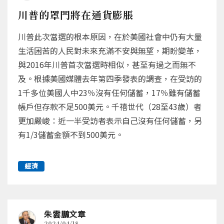
川普的罩門將在通貨膨脹
川普此次當選的根本原因，在於美國社會中仍有大量
生活困苦的人民對未來充滿不安與無望，期盼變革，
與2016年川普首次當選時相似，甚至有過之而無不
及。根據美國媒體去年第四季發表的調查，在受訪的
1千多位美國人中23％沒有任何儲蓄，17％雖有儲蓄
帳戶但存款不足500美元。千禧世代（28至43歲）者
更加嚴峻：近一半受訪者表示自己沒有任何儲蓄，另
有1/3儲蓄金額不到500美元。
經濟
朱雲鵬文章
2024/04/18