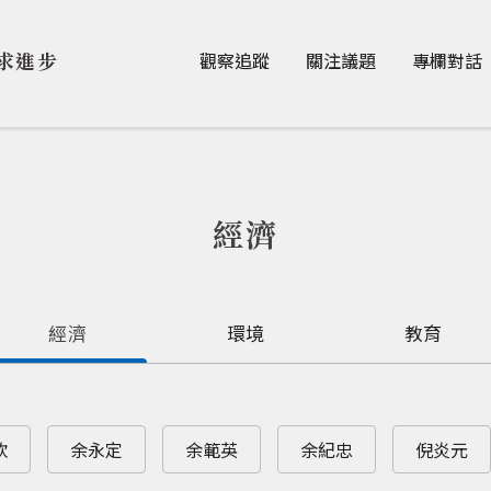
Jump to Main content
Jump to Navigation
求進步
觀察追蹤
關注議題
專欄對話
經濟
經濟
環境
教育
欽
余永定
余範英
余紀忠
倪炎元