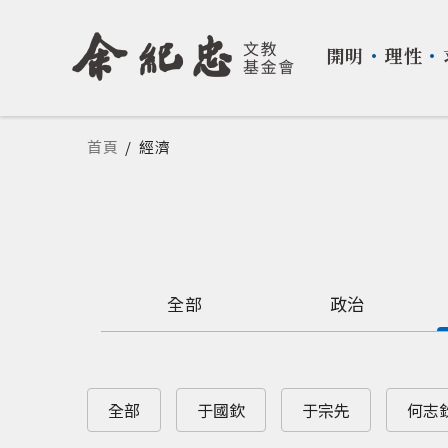
開明
・
理性
・
您在這裡
首頁
/
經濟
全部
政治
全部
于國欽
于宗先
何志