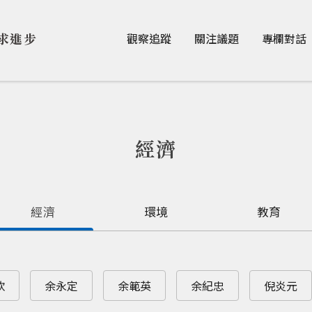
Jump to Main content
Jump to Navigation
求進步
觀察追蹤
關注議題
專欄對話
經濟
經濟
環境
教育
欽
余永定
余範英
余紀忠
倪炎元