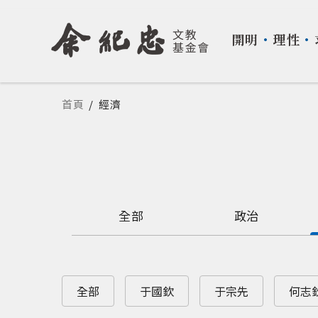
開明
・
理性
・
您在這裡
首頁
/
經濟
全部
政治
全部
于國欽
于宗先
何志