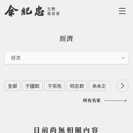
Jump to Main content
Jump to Navigation
經濟
您在這裡
全部
于國欽
于宗先
何志欽
余永定
余範英
所有名家
目前尚無相關內容