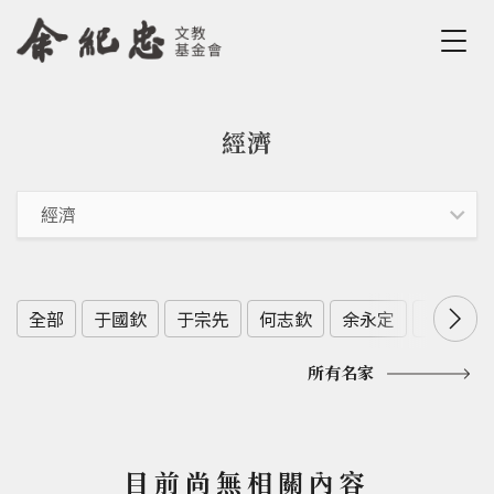
Jump to Main content
Jump to Navigation
經濟
您在這裡
全部
于國欽
于宗先
何志欽
余永定
余範英
所有名家
目前尚無相關內容