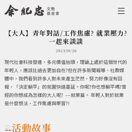
Jump to Main content
Jump to Navigation
【大人】青年對話/工作焦慮? 就業壓力?
您在這裡
一起來談談
2023/10/26
現代社會科技發達，多元價值抬頭，理論上處於這個世代的
年輕人，應該比過去更加自在?但在許多新聞報導、社群媒
體中，我們看到許多人對未來產生茫然，努力好像沒有回
報，「決定躺平」的氛圍快速蔓延。你呢?你也想躺平嗎?曾
經的你想成為怎樣的大人呢? ---就業篇。 年輕人對於就業
是什麼想法，工作焦慮與學習?!
活動故事