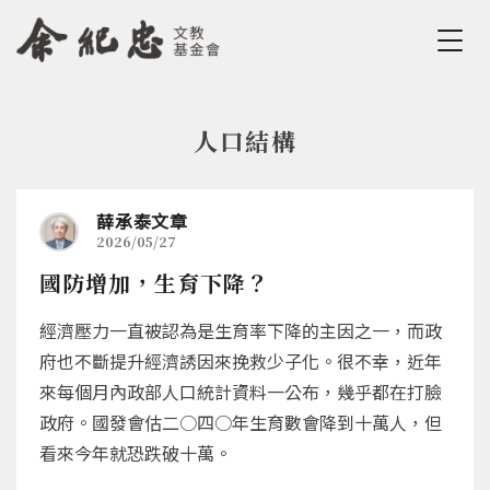
Jump to Main content
Jump to Navigation
人口結構
您在這裡
薛承泰文章
2026/05/27
國防增加，生育下降？
經濟壓力一直被認為是生育率下降的主因之一，而政
府也不斷提升經濟誘因來挽救少子化。很不幸，近年
來每個月內政部人口統計資料一公布，幾乎都在打臉
政府。國發會估二○四○年生育數會降到十萬人，但
看來今年就恐跌破十萬。