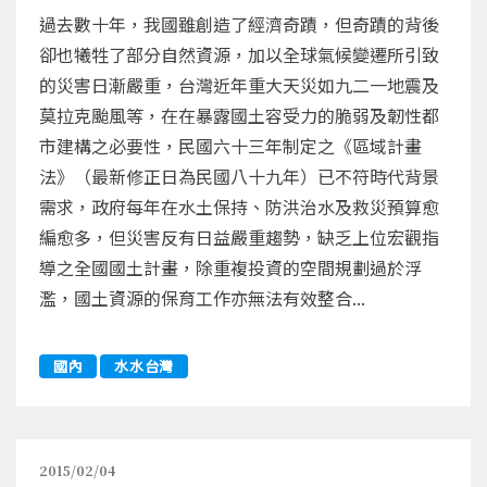
過去數十年，我國雖創造了經濟奇蹟，但奇蹟的背後
卻也犧牲了部分自然資源，加以全球氣候變遷所引致
的災害日漸嚴重，台灣近年重大天災如九二一地震及
莫拉克颱風等，在在暴露國土容受力的脆弱及韌性都
市建構之必要性，民國六十三年制定之《區域計畫
法》（最新修正日為民國八十九年）已不符時代背景
需求，政府每年在水土保持、防洪治水及救災預算愈
編愈多，但災害反有日益嚴重趨勢，缺乏上位宏觀指
導之全國國土計畫，除重複投資的空間規劃過於浮
濫，國土資源的保育工作亦無法有效整合...
國內
水水台灣
2015/02/04