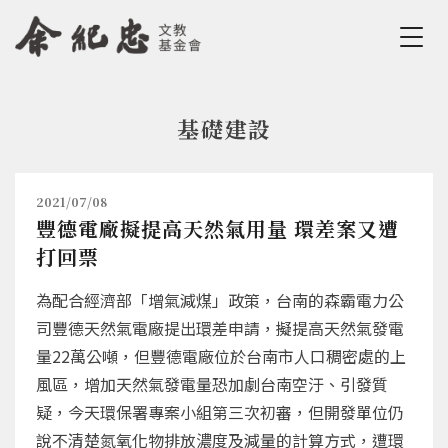
Jump to Main content
Jump to Navigation
基礎建設
您在這裡
2021/07/08
豐德電廠擬提高天然氣用量 環差案又遭
打回票
為配合經濟部「增氣減煤」政策，台南的森霸電力公
司豐德天然氣電廠提出環差申請，擬提高天然氣發電
量22萬公噸，但豐德電廠位於台南市人口稠密處的上
風區，增加天然氣發電量恐加劇台南空汙、引發質
疑，今天環保署專案小組第三次初審，但開發單位仍
說不清楚氮氧化物排放濃度及減量的計算方式，遭環