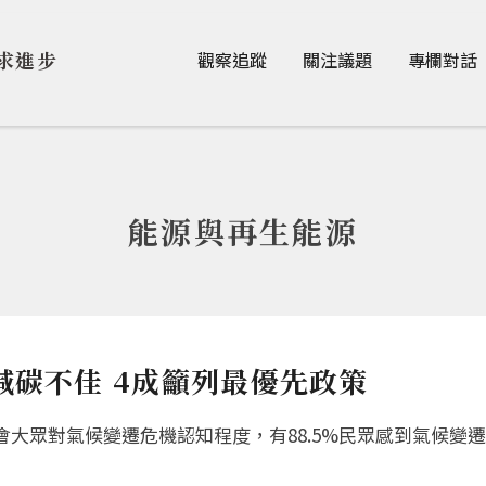
Jump to Main content
Jump to Navigation
求進步
觀察追蹤
關注議題
專欄對話
能源與再生能源
減碳不佳 4成籲列最優先政策
大眾對氣候變遷危機認知程度，有88.5%⺠眾感到氣候變遷