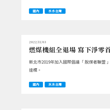
國內
水水台灣
2022/11/03
燃煤機組全退場 寫下淨零
新北市2019年加入國際倡議「 脫煤者聯盟 」（Th
達標。
國內
水水台灣