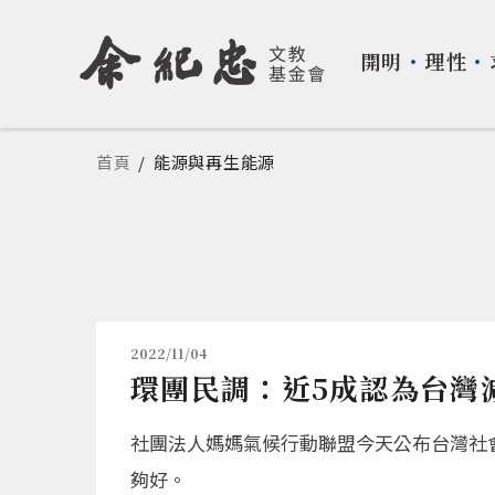
開明
・
理性
・
您在這裡
首頁
/
能源與再生能源
2022/11/04
環團民調：近5成認為台灣
社團法人媽媽氣候行動聯盟今天公布台灣社會
夠好。