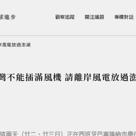
Jump to Main content
Jump to Navigation
求進步
觀察追蹤
關注議題
專欄對話
岸風電放過澎湖
灣不能插滿風機 請離岸風電放過
這兩天（廿二、廿三日）正在西班牙巴塞隆納市舉