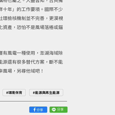
構物也屬之。人盡皆知，吉貝擁
洋十年」的工作要項。國際不少
社環檢核機制並不完善，更漠視
化資產，恐怕不是風場落樁或錨
僅有風電一種使用，澎湖海域除
能源還有很多替代方案，斷不能
岸風場，另尋他域吧！
環境保育
能源與再生能源
分享
分享