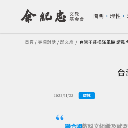
開明
・
理性
・
您在這裡
首頁
/
專欄對話
/
邱文彥
/
台灣不能插滿風機 請離
台
環境
2022/11/23
聯合國
教科文組織及歐盟