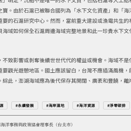
法」明定，沉船不是唯一的水下文資，包括石滬等人工結
之寶。由於石滬已被聯合國列為「水下文化資產」和「海
重要的石滬研究中心。然而，當前重大建設或漁電共生的
貝海域如何保全石滬周邊海域完整地景和此一珍貴水下文
，不致影響或剝奪後續世世代代的權益或機會。海域不是
重要觀光遊憩地區。國土應該留白，台灣不應插滿風機，
。綜此，澎湖海域應為後代保存其開闊、廣袤和豐饒，離
源
永續發展
海岸濕地
海洋資源
淨零碳排
國海洋事務與政策協會理事長（台北市）