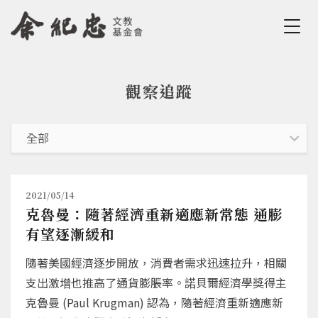
Jump to Main content
Jump to Navigation
觀察追蹤
您在這裡
2021/05/14
克魯曼：隨著經濟重新適應新常態 通膨
有望逐漸緩和
隨著美國經濟逐步開放，消費者需求迅速拉升，相關
支出激增也推高了通貨膨脹率。諾貝爾經濟學獎得主
克魯曼 (Paul Krugman) 認為，隨著經濟重新適應新