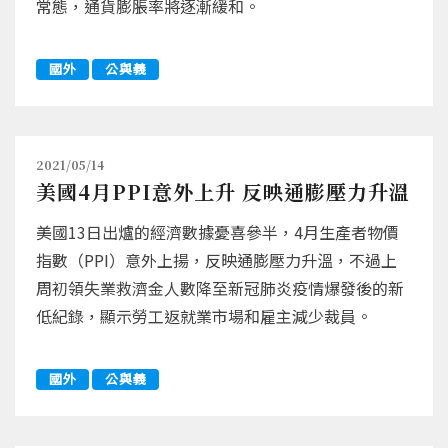
常態，通貨膨脹率將逐漸緩和。
國外
公與義
2021/05/14
美國4月PPI意外上升 反映通膨壓力升溫
美國13日出爐的經濟數據憂喜參半，4月生產者物價
指數（PPI）意外上揚，反映通膨壓力升溫，不過上
周初領失業救濟金人數降至新冠肺炎疫情爆發後的新
低紀錄，顯示勞工返就業市場和雇主減少裁員。
國外
公與義