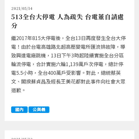
2021/05/14
513全台大停電 人為疏失 台電董自請處
分
繼2017年815大停電後，全台13日再度發生全台大停
電！由於台電高雄路北超高壓變電所匯流排故障，導
致興達電廠跳機，13日下午3時起陸續實施全台分區
輪流停電，合計實施六輪1,139萬戶次停電，總計停
電5.5小時，全台400萬戶受影響。對此，總統蔡英
文、閣揆蘇貞昌及經長王美花都對此事件向社會大眾
道歉。
國內
公與義