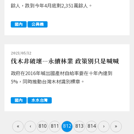
餘人，跌到今年4月底剩2,351萬餘人。
國內
公與義
2021/05/12
伐木非破壞…永續林業 政策別只是喊喊
政府在2016年喊出國產材自給率要在十年內達到
5%，同時推動台灣木材識別標章。
國內
水水台灣
«
‹
810
811
812
813
814
›
»