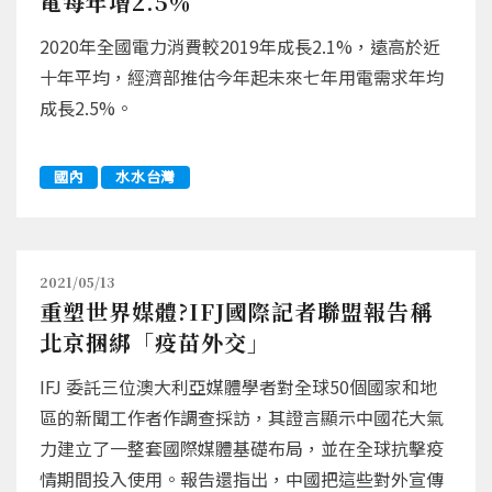
電每年增2.5％
2020年全國電力消費較2019年成長2.1%，遠高於近
十年平均，經濟部推估今年起未來七年用電需求年均
成長2.5%。
國內
水水台灣
2021/05/13
重塑世界媒體?IFJ國際記者聯盟報告稱
北京捆綁「疫苗外交」
IFJ 委託三位澳大利亞媒體學者對全球50個國家和地
區的新聞工作者作調查採訪，其證言顯示中國花大氣
力建立了一整套國際媒體基礎布局，並在全球抗擊疫
情期間投入使用。報告還指出，中國把這些對外宣傳