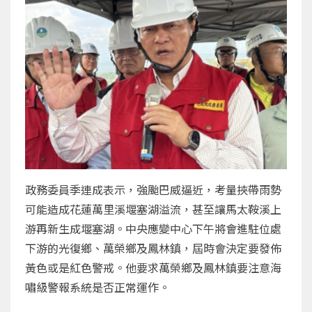
政務委員季連成表示，強颱巴威逼近，考量挾帶雨勢
可能造成花蓮萬里溪堰塞湖溢流，甚至讓馬太鞍溪上
游再新生成堰塞湖。中央應變中心下午將會進駐位處
下游的光復鄉、萬榮鄉及鳳林鎮，屆時會決定要發佈
黃色或是紅色警戒。他要求萬榮鄉及鳳林鎮要注意海
嘯級警報系統是否正常運作。