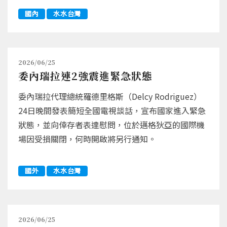
國內
水水台灣
2026/06/25
委內瑞拉連2強震進緊急狀態
委內瑞拉代理總統羅德里格斯（Delcy Rodriguez）
24日晚間發表簡短全國電視談話，宣布國家進入緊急
狀態，並向倖存者表達慰問，位於邁格狄亞的國際機
場因受損關閉，何時開啟將另行通知。
國外
水水台灣
2026/06/25