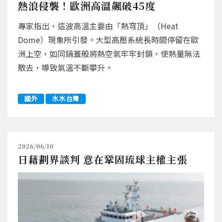
熱浪侵襲！歐洲高溫飆破45度
專家指出，這波高溫主要由「熱穹頂」（Heat
Dome）現象所引發。大型高壓系統長時間停留在歐
洲上空，如同鍋蓋般將熱空氣牢牢封鎖，使熱量無法
散去，導致氣溫不斷攀升。
國外
水水台灣
2026/06/10
日藉劃界談判 意在鞏固琉球主權主張