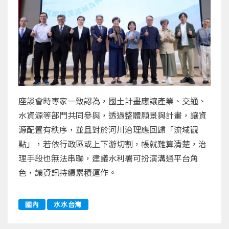
座談會時專家一致認為，國土計畫應讓產業、交通、
水資源等部門共同參與，透過整體願景與計畫，讓資
源配置有秩序，並且對於河川治理應回歸「流域觀
點」，若依行政區或上下游切割，帳就難算清楚，治
理手段也無法串聯，建議水利署可扮演溝通平台角
色，讓資訊持續累積運作。
國內
水水台灣