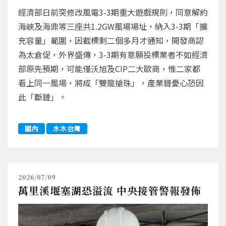
經濟部日前突修改風電3-3期重大遊戲規則，同意解約
海峽及海鼎等三座共1.2GW風場場址，納入3-3期「擴
充容量」範圍，因截標剩二個多月才通知，開發商認
為太倉促，外界盛傳，3-3期有意願投標業者不如經濟
部原先預期，可能僅沃旭及CIP二大歐商，惟二家都
看上同一風場，將成「雙龍搶珠」，產業鏈憂心恐因
此「斷鏈」。
國內
水水台灣
2026/07/09
萬里溪堰塞湖恐溢流 中央接管警報發佈