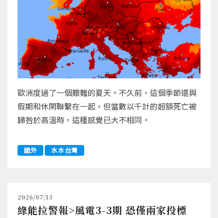
歐洲度過了一個艱難的夏天。不久前，這個季節還與
假期和休閑聯繫在一起，但當數以千計的超額死亡被
歸咎於高溫時，這種感覺已大不相同。
國外
水水台灣
2026/07/13
綠能拉警報>風電3-3期 恐僅兩家投標