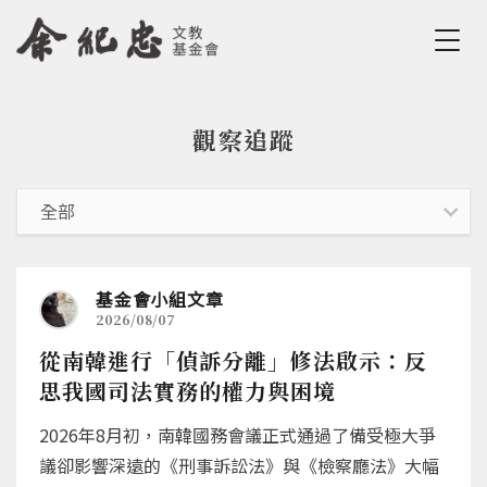
Jump to Main content
Jump to Navigation
觀察追蹤
您在這裡
基金會小組文章
2026/08/07
從南韓進行「偵訴分離」修法啟示：反
思我國司法實務的權力與困境
2026年8月初，南韓國務會議正式通過了備受極大爭
議卻影響深遠的《刑事訴訟法》與《檢察廳法》大幅