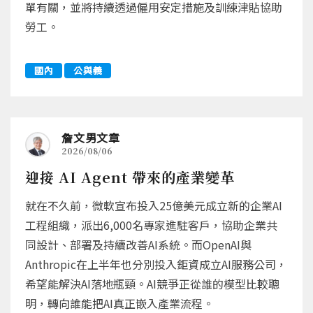
單有關，並將持續透過僱用安定措施及訓練津貼協助
勞工。
國內
公與義
詹文男文章
2026/08/06
迎接 AI Agent 帶來的產業變革
就在不久前，微軟宣布投入25億美元成立新的企業AI
工程組織，派出6,000名專家進駐客戶，協助企業共
同設計、部署及持續改善AI系統。而OpenAI與
Anthropic在上半年也分別投入鉅資成立AI服務公司，
希望能解決AI落地瓶頸。AI競爭正從誰的模型比較聰
明，轉向誰能把AI真正嵌入產業流程。