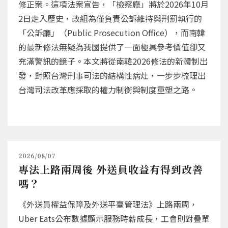
修正案。這項法案宣告，「檢察廳」將於2026年10月
2日走入歷史，改組為僅負責公訴維持與刑罰執行的
「公訴廳」（Public Prosecution Office），而南韓
的最新修法無疑為我國提供了一面極具參考價值卻又
充滿警訊的鏡子。本文將從南韓2026修法的新體制出
發，對照台灣刑事司法的結構性病灶，一步步梳理出
台灣司法改革應採取的權力制衡與制度重塑之路。
2026/08/07
專法上路兩周後 外送員收益有得到改善
嗎？
《外送員權益保障及外送平臺管理法》上路兩周，
Uber Eats公布數據顯示服務時薪成長，工會則對疊單