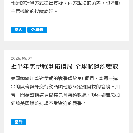
報酬的計算方式提出質疑。兩方說法的落差，也牽動
主管機關的後續處理。
國內
公與義
2026/08/07
近半年美伊戰爭陷僵局 全球航運添變數
美國總統川普對伊朗的戰爭處於第6個月，本週一連
串的威脅與外交行動凸顯他愈來愈難自拔的窘境。川
普一開始聲稱這場衝突只會持續數週，現在卻苦思如
何讓美國脫離這場不受歡迎的戰爭。
國外