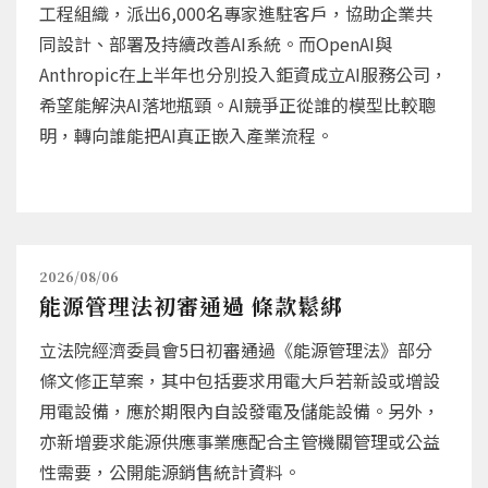
工程組織，派出6,000名專家進駐客戶，協助企業共
同設計、部署及持續改善AI系統。而OpenAI與
Anthropic在上半年也分別投入鉅資成立AI服務公司，
希望能解決AI落地瓶頸。AI競爭正從誰的模型比較聰
明，轉向誰能把AI真正嵌入產業流程。
2026/08/06
能源管理法初審通過 條款鬆綁
立法院經濟委員會5日初審通過《能源管理法》部分
條文修正草案，其中包括要求用電大戶若新設或增設
用電設備，應於期限內自設發電及儲能設備。另外，
亦新增要求能源供應事業應配合主管機關管理或公益
性需要，公開能源銷售統計資料。