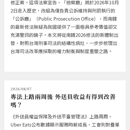
修正案。這項法案宣告，「檢察廳」將於2026年10月
2日走入歷史，改組為僅負責公訴維持與刑罰執行的
「公訴廳」（Public Prosecution Office），而南韓
的最新修法無疑為我國提供了一面極具參考價值卻又
充滿警訊的鏡子。本文將從南韓2026修法的新體制出
發，對照台灣刑事司法的結構性病灶，一步步梳理出
台灣司法改革應採取的權力制衡與制度重塑之路。
2026/08/07
專法上路兩周後 外送員收益有得到改善
嗎？
《外送員權益保障及外送平臺管理法》上路兩周，
Uber Eats公布數據顯示服務時薪成長，工會則對疊單