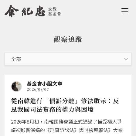
Jump to Main content
Jump to Navigation
觀察追蹤
您在這裡
基金會小組文章
2026/08/07
從南韓進行「偵訴分離」修法啟示：反
思我國司法實務的權力與困境
2026年8月初，南韓國務會議正式通過了備受極大爭
議卻影響深遠的《刑事訴訟法》與《檢察廳法》大幅