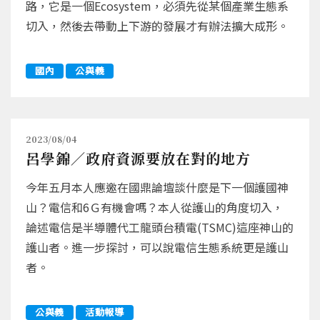
路，它是一個Ecosystem，必須先從某個產業生態系
切入，然後去帶動上下游的發展才有辦法擴大成形。
國內
公與義
2023/08/04
呂學錦／政府資源要放在對的地方
今年五月本人應邀在國鼎論壇談什麼是下一個護國神
山？電信和6Ｇ有機會嗎？本人從護山的角度切入，
論述電信是半導體代工龍頭台積電(TSMC)這座神山的
護山者。進一步探討，可以說電信生態系統更是護山
者。
公與義
活動報導