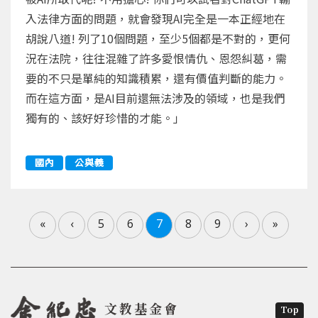
入法律方面的問題，就會發現AI完全是一本正經地在
胡說八道! 列了10個問題，至少5個都是不對的，更何
況在法院，往往混雜了許多愛恨情仇、恩怨糾葛，需
要的不只是單純的知識積累，還有價值判斷的能力。
而在這方面，是AI目前還無法涉及的領域，也是我們
獨有的、該好好珍惜的才能。」
國內
公與義
«
‹
5
6
7
8
9
›
»
文教基金會
Top