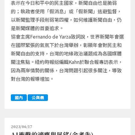
表示在今日和平中的民主國家，新聞自由也是脆弱
的；執政者使用「假消息」或「假新聞」逃避監督，
以新聞監理手段削弱第四權，如何維護新聞自由，仍
是新聞媒體的首要追求。
協會主席Fernando de Yarza致詞說，世界新聞年會選
在國際緊張的氣氛下於台灣舉辦，彰顯年會對民主和
新聞自由的支持，台灣的地緣政治議題成為各國媒體
關注焦點。紐約時報縂編輯Kahn於聯合報專訪表示，
因為兩岸情勢的關係，台灣問題引起很多關注，導致
對台灣的報導增加。
國內
公與義
2023/06/17
AI衝擊的適應與展望(余孝先)