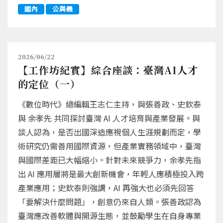
國內
公與義
2026/06/22
【工作坊紀實】綜合座談：臺灣AI人才
的定位（一）
《數位時代》總編輯王志仁主持，與張善政、史欽泰
與 余孝先 共同探討臺灣 AI 人才培育與產業發展。與
談人認為，是否出國深造應視個人生涯規劃而定，學
術研究仍需善用國際資源，但產業實務領域中，臺灣
與國際差距已大幅縮小。針對未來競爭力，余孝先指
出 AI 應用層將是最大創新機會，年輕人應積極投入跨
產業應用；史欽泰則強調，AI 再強大也必須先回答
「要解決什麼問題」，創意仍來自人類。張善政認為
臺灣應改善軟體與開源生態，並鼓勵學生在自身專業