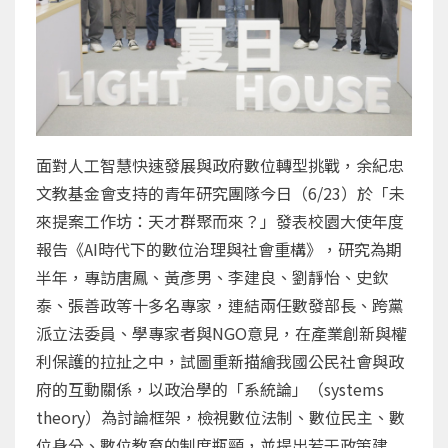
面對人工智慧快速發展與政府數位轉型挑戰，余紀忠
文教基金會支持的青年研究團隊今日（6/23）於「未
來提案工作坊：天才群聚而來？」發表校園大使年度
報告《AI時代下的數位治理與社會重構》，研究為期
半年，專訪唐鳳、黃彥男、李建良、劉靜怡、史欽
泰、張善政等十多名專家，連結兩任數發部長、跨黨
派立法委員、學專家者與NGO意見，在產業創新與權
利保護的拉扯之中，試圖重新描繪我國公民社會與政
府的互動關係，以政治學的「系統論」（systems
theory）為討論框架，檢視數位法制、數位民主、數
位身分、數位教育的制度瓶頸，並提出若干政策建