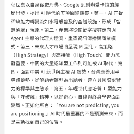
程世嘉以自身從史丹佛、Google 到創辦愛卡拉的經
歷出發，提出 AI 時代的五項關鍵觀察。第一，AI 正從
稀缺能力轉變為如水電般普及的基礎設施，形成「智
慧通膨」現象。第二，產業將從關鍵字搜尋走向 AI
Agent 主導的代理人經濟，重塑資訊傳播與商業模
式。第三，未來人才市場將呈現 M 型化，高策略
（High Strategy）與高接觸（High Touch）能力愈
發重要，中間的大量認知型工作則可能被 AI 取代。第
四，面對中美 AI 競爭與主權 AI 趨勢，台灣應善用半
導體優勢，從解題者轉型為出題者，建立具國際影響
力的標準與生態系。第五，年輕世代應培養 T 型能力
與「守破離」精神，以好奇心、自律與終身學習面對
變局。正如他所言：「You are not predicting, you
are positioning.」AI 時代最重要的不是預測未來，而
是主動找到自己的位置。