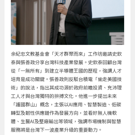
余紀忠文教基金會「天才群聚而來」工作坊邀請史欽
泰與張善政分享台灣科技產業發展。史欽泰回顧台灣
從「一無所有」到建立半導體王國的歷程，強調人才
培育是成功關鍵。張善政則反駁台積電「偷走美國技
術」的說法，指出其成功源於政府前瞻投資、充沛理
工人才與台灣獨特的拚搏文化。他進一步提出未來
「護國群山」概念，主張以AI應用、智慧製造、低碳
轉型及韌性供應鏈作為發展方向，並看好無人機軟
體、生醫AI及整廠輸出等領域，強調市場機制與智慧
服務將是台灣下一波產業升級的重要動力。