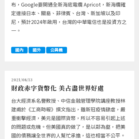
布，Google要開通全新海底電纜 Apricot，新海纜確
定連接日本、關島、菲律賓、台灣、新加坡以及印
尼，預計2024年啟用，台灣的中華電信也是投資方之
一。
國內
國外
公與義
2021/08/13
財政赤字貨幣化 美占盡世界好處
台大經濟系名譽教授、中信金融管理學院講座教授林
建甫於《工商時報》撰文指出，雖新冠疫情肆虐，嚴
重衝擊經濟，美元是國際貨幣，所以不容易引起上述
的問題或危機。但美國真的做了，是以鄰為壑，把美
國的債務讓全世界的人幫忙承擔，這也相當不公平。