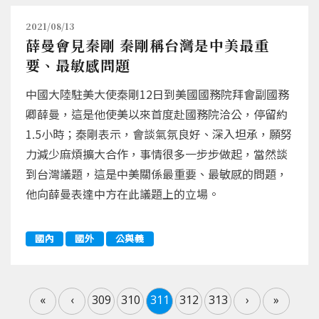
2021/08/13
薛曼會見秦剛 秦剛稱台灣是中美最重
要、最敏感問題
中國大陸駐美大使秦剛12日到美國國務院拜會副國務
卿薛曼，這是他使美以來首度赴國務院洽公，停留約
1.5小時；秦剛表示，會談氣氛良好、深入坦承，願努
力減少麻煩擴大合作，事情很多一步步做起，當然談
到台灣議題，這是中美關係最重要、最敏感的問題，
他向薛曼表達中方在此議題上的立場。
國內
國外
公與義
«
‹
309
310
311
312
313
›
»