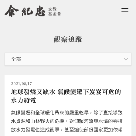
Jump to Main content
Jump to Navigation
觀察追蹤
您在這裡
2021/08/17
地球發燒又缺水 氣候變遷下岌岌可危的
水力發電
氣候變遷和全球暖化帶來的嚴重乾旱，除了直接導致
水資源和山林野火的危機，對仰賴河流與水壩的零排
放水力發電也造成衝擊，甚至迫使部份國家更加依賴