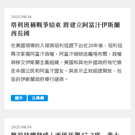
2021/08/16
塔利班稱戰爭結束 將建立阿富汗伊斯蘭
酋長國
在美國領導的入侵將塔利班趕下台近20年後，塔利班
再次掌握阿富汗政權，阿富汗總統逃離咯布爾，政權
將移交伊斯蘭主義組織。美國和其他外國政府匆忙撤
走本國公民和阿富汗盟友。其表示正就組建開放、包
容的伊斯蘭政府舉行磋商。
國外
公與義
2021/08/16
熱浪持續發威！西班牙飆47.2度 義大