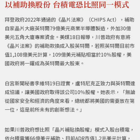
以補助換股份 台積電恐比照同一模式
拜登政府2022年通過的《晶片法案》（CHIPS Act），補助
自家晶片大廠英特爾79億美元商業半導體製造，外加30億
美元五角大廈專案資金。美媒18日報導，川普政府有意將
《晶片法案》的補助款換成入股英特爾，若照英特爾目前市
值1,108億美元計算，109億美元補貼相當於10％股權，美
國政府將一躍成為英特爾最大股東。
白宮新聞秘書李維特19日證實，盧特尼克正致力與英特爾達
成協議，讓美國政府取得該公司10％股權。她表示，「無論
從國家安全和經濟的角度來看，總統都將美國的需要放在第
一位，這是前所未有的創新想法。」
如果川普政府想比照「晶片補貼換股權」模式入股台積電，
依台積電獲66億美元補助、目前ADR市值1.2兆美元計算，