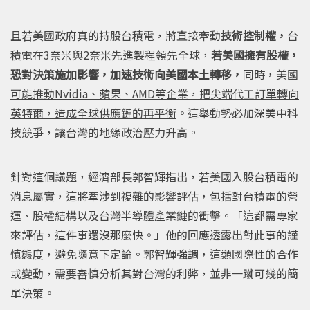
且若美國政府真的持股台積電，將直接牽動
技術控制權，
台
積電在3奈米與2奈米先進製程領先全球，
若美國擁有股權，
恐對決策施加影響，加速技術向美國本土轉移，
同時，
美國
可能推動Nvidia、蘋果、AMD等企業，把尖端代工訂單轉向
英特爾，造成全球供應鏈的再平衡
。這舉動勢必加深美中科
技競爭，讓台灣的地緣政治壓力升高。
針對這個議題，經濟部長郭智輝指出，若美國入股台積電的
消息屬實，這將牽涉到複雜的影響評估，包括對台積電的營
運、股權結構以及台灣半導體產業鏈的衝擊。「這都需專家
來評估，這件事還沒那麼快。」他的回應透露出對此事的謹
慎態度，避免隨意下定論。郭智輝強調，這類國際性的合作
或變動，需要審慎分析其對台灣的利弊，並非一蹴可幾的簡
單決策。