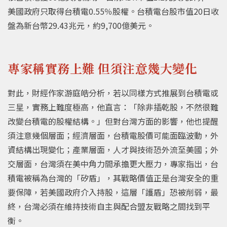
美國政府只取得台積電0.55％股權。台積電台股市值20日收
盤為新台幣29.43兆元，約9,700億美元。
專家稱實務上難 但須注意幾大變化
對此，財經作家游庭皓分析，若以同樣方式推展到台積電或
三星，實務上難度極高，他直言：「除非插乾股，不然很難
改變台積電的股權結構。」但對台灣方面的影響，他也提醒
須注意幾個層面；經濟層面，台積電股價可能面臨波動，外
資結構出現變化；產業層面，人才與技術恐外流至美國；外
交層面，台灣須在美中角力間承擔更大壓力，專家指出，台
積電被稱為台灣的「矽盾」，其戰略價值正是台灣安全的重
要保障，若美國政府介入持股，這層「護盾」恐被削弱，最
終，台灣必須在維持技術自主與配合盟友戰略之間找到平
衡。