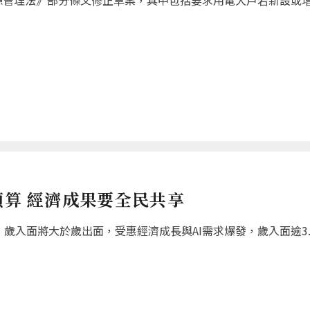
源管理法》部分條文修正草案，其中包括要求用電大戶若新設或
預算 經濟成果要全民共享
歲入面將大於歲出面，受惠經濟成長與AI需求爆發，歲入面逾3.8