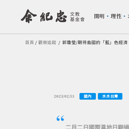
開明
・
理性
・
您在這裡
首頁
/
觀察追蹤
/
郭瓊瑩/期待島國的「藍」色經濟
國內
水水台灣
2023/02/13
二月二日國際濕地日剛