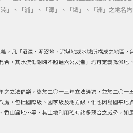
「湳」、「浦」、「澤」、「埤」、「洲」之地名均
約定義，凡「沼澤、泥沼地、泥煤地或水域所構成之地區
混合，其水流低潮時不超過六公尺者」均可定義為濕地
年之立法倡議，終於二○一三年立法通過，並於二○一
八處，包括國際級、國家級及地方級，惟也因島國平地
、香山濕地…等，其土地利用確有諸多競合之威脅，如