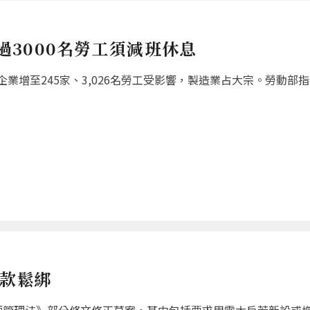
超過3000名勞工須減班休息
增至245家、3,026名勞工受影響，製造業占大宗。勞動部指出
條款鬆綁