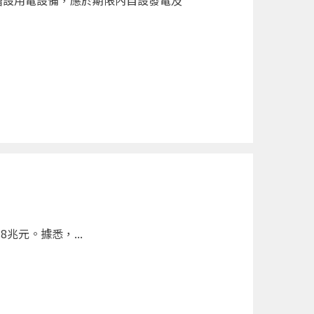
增設用電設備，應於期限內自設發電及
兆元。據悉，...