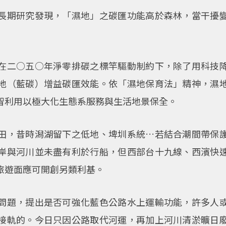
長期研究發現，「濕地」之碳匯功能高於森林，當干擾
。
在二○五○年淨零排碳之標竿驅動制約下，除了用科技
地（藍碳）增益碳匯效能。依「濕地保育法」精神，濕
智利用以極大化生態系服務與生活地景保全。
田，昔時潟湖留下之低地、埤圳系統…若結合潮間帶保
岸與河川並未盡有利於行船，但西部台十九線、西濱快
旅遊面應可開創另類利基。
問題，提出是否可強化藍色公路水上運輸功能，許多人
接軌的。今日只因公路取代河運，再加上河川清淤曠日