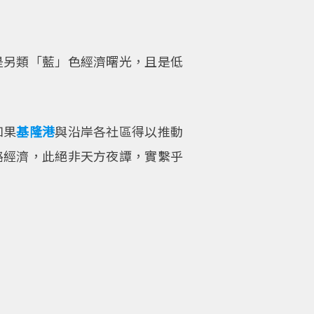
是另類「藍」色經濟曙光，且是低
如果
基隆港
與沿岸各社區得以推動
路經濟，此絕非天方夜譚，實繫乎