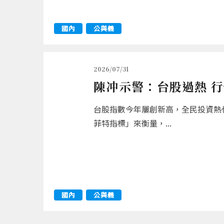
國內
公與義
2026/07/31
陳冲示警：台股過熱 
台股指數今年屢創新高，全民投資熱
菲特指標」來衡量，...
國內
公與義