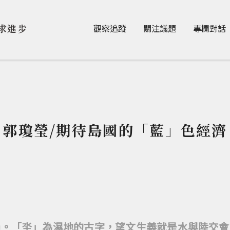
Jump to Main content
Jump to Navigation
求進步
觀察追蹤
關注議題
專欄對話
郭瓊瑩/期待島國的「藍」色經濟
過。「坔」為濕地的古字，望文生義就是水與陸交會