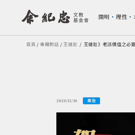
開明
・
理性
・
您在這裡
首頁
/
專欄對話
/
王健壯
/
王健壯》老派價值之必
政治
2020/11/30