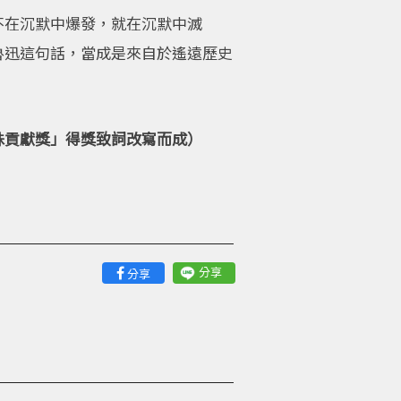
不在沉默中爆發，就在沉默中滅
魯迅這句話，當成是來自於遙遠歷史
殊貢獻獎」得獎致詞改寫而成）
分享
分享