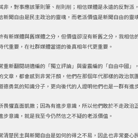
其非，對事應該筆則筆、削則削；相信媒體是永遠的反對派
信新聞自由是民主政治的靈魂，而老派價值是新聞自由的靈
許有新媒體與舊媒體之分，但價值卻沒有新舊之分，我相信
時代重要，在社群媒體當道的後真相年代更重要。
常重新翻閱胡適編的「獨立評論」與雷震編的「自由中國」
的文章，都會感到非常汗顏，他們在那個年代那樣的政治氛
道德勇氣的知識分子，更向後代的人證明他們也是一群有進
所畏懼直面凱撒；因為有進步意識，所以他們敢於不走政治
進步意識，就是我至今仍然信之不疑的老派價值。
常清楚民主與新聞自由是如何的得之不易，因此也非常憂心