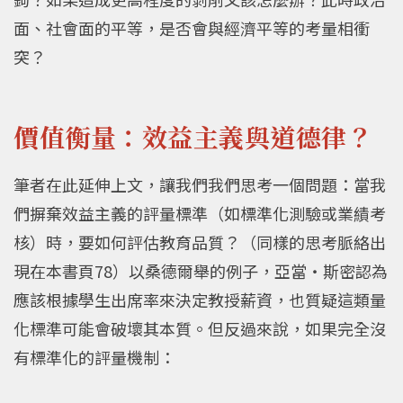
面、社會面的平等，是否會與經濟平等的考量相衝
突？
價值衡量：效益主義與道德律？
筆者在此延伸上文，讓我們我們思考一個問題：當我
們摒棄效益主義的評量標準（如標準化測驗或業績考
核）時，要如何評估教育品質？（同樣的思考脈絡出
現在本書頁78）以桑德爾舉的例子，亞當・斯密認為
應該根據學生出席率來決定教授薪資，也質疑這類量
化標準可能會破壞其本質。但反過來說，如果完全沒
有標準化的評量機制：