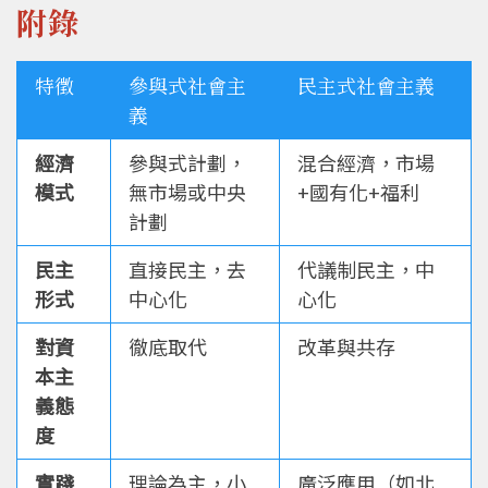
附錄
特徵
參與式社會主
民主式社會主義
義
經濟
參與式計劃，
混合經濟，市場
模式
無市場或中央
+國有化+福利
計劃
民主
直接民主，去
代議制民主，中
形式
中心化
心化
對資
徹底取代
改革與共存
本主
義態
度
實踐
理論為主，小
廣泛應用（如北