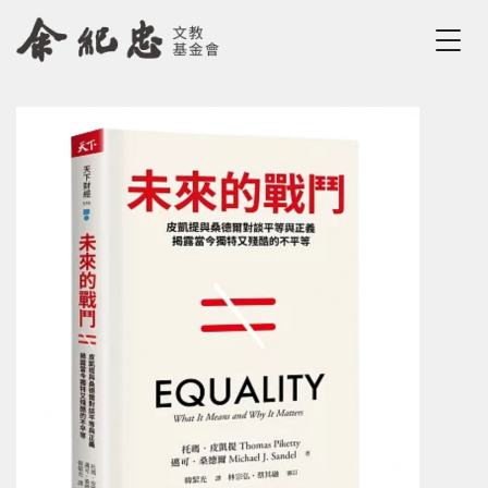
Jump to Main content
Jump to Navigation
您在這裡