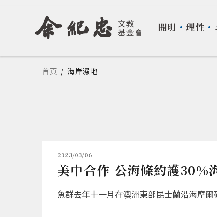
開明
・
理性
・
您在這裡
首頁
/
海岸濕地
2023/03/06
美中合作 公海條約護30%
魚群去年十一月在澳洲東部昆士蘭沿海摩爾