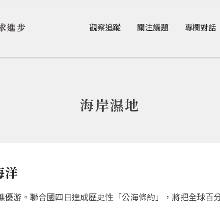
Jump to Main content
Jump to Navigation
求進步
觀察追蹤
關注議題
專欄對話
海岸濕地
海洋
礁優游。聯合國四日達成歷史性「公海條約」，將把全球百