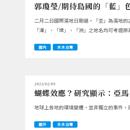
郭瓊瑩/期待島國的「藍」
二月二日國際濕地日剛過。「坔」為濕地的
「澤」、「埤」、「洲」之地名均可考證原
國內
水水台灣
2023/02/09
蝴蝶效應？研究顯示：亞馬
地球上各地的環境變遷，並非獨立的事件，
國外
水水台灣