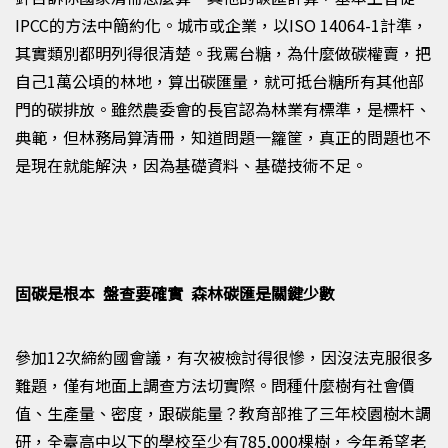
IPCC
的方法中簡約化。城市或企業，以
ISO 14064-1
計準
，
其實類別都明列得很清楚。我罵台糖，為什麼做碳權賣，把
自己
1
萬公頃的林地，算出碳匯量，就可抵台糖所有其他部
門的碳排放。雖然農委會的長官認為林業有標準，是標杆、
典範，但林務局算清冊，知道問題一籮筐，真正的問題也不
是現在就能解決，因為基礎資料、基礎技術不足。
固碳是根本 盤查要確實 森林碳匯是關鍵少數
參加
12
次締約國會議，有次被檢討得很慘，因沒法克服很多
難題，僅有地面上調查方法切實際。問種什麼樹有社會價
值、生產量、密度，跟碳能量？教育部推了三年校園樹木調
研，全臺高中以下的學校至少有
785,000
棵樹，今年希望老