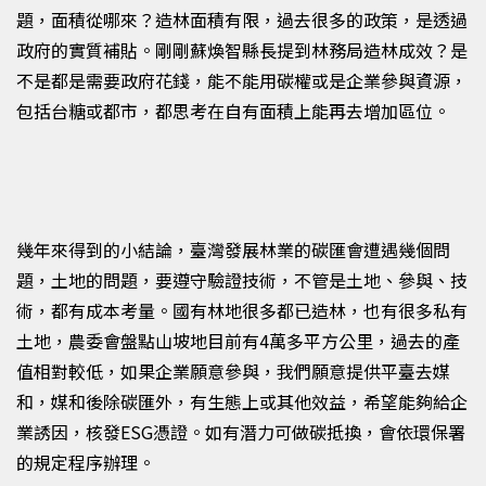
題，面積從哪來？造林面積有限，過去很多的政策，是透過
政府的實質補貼。剛剛蘇煥智縣長提到林務局造林成效？是
不是都是需要政府花錢，能不能用碳權或是企業參與資源，
包括台糖或都市，都思考在自有面積上能再去增加區位。
幾年來得到的小結論，臺灣發展林業的碳匯會遭遇幾個問
題，土地的問題，要遵守驗證技術，不管是土地、參與、技
術，都有成本考量。國有林地很多都已造林，也有很多私有
土地，農委會盤點山坡地目前有
4
萬多平方公里，過去的產
值相對較低，如果企業願意參與，我們願意提供平臺去媒
和，媒和後除碳匯外，有生態上或其他效益，希望能夠給企
業誘因，核發
ESG
憑證。如有潛力可做碳抵換，會依環保署
的規定程序辦理。