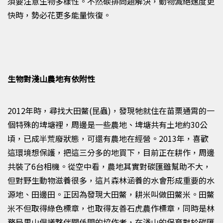
須要注意生物多樣性。不然碳排問題解決，動物滅絕速度更
快時，勢必花更多能量恢復。
生物對淺山農地有依附性
2012
年時，尋找大田鱉(昆蟲)，發現牠就住在苗栗通霄的一
個特殊的埤塘裡，周邊是一些農地、埤塘共有土地約
30
公
頃，已成半荒廢狀態，可還有農地在經營。
2013
年，喜歡
這環境想保護，把這三分多的地買下，目前正在耕作，周邊
共裝了
6
台相機。
從空中看，農地其實對碳匯雖幫助不大，
但對野生動物滋養很多，這片森林涵養的水會形成重要的水
源地、田邊田。正因為發現大田鱉，耕米叫做田鱉米。田鱉
米不但取得綠色標章，也取得友善石虎農作標章，同時是林
務局里山倡議夥伴關係間的協作者，在淺山的保育對於碳匯