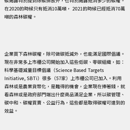
碳揭露特別提到除碳排放外，也特別揭露抵消多少的碳權。
在
2020
的時候只有抵消
10
萬噸，
2021
的時候已經抵消
70
萬
噸的森林碳權。
企業買下森林碳權，除可做碳抵減外，也能滿足國際倡議。
現在非常多上市櫃公司開始加入這些低碳、零碳組織，如：
科學基礎減量目標倡議（Science Based Targets
Initiative, SBTi）
很多（
57
家）上市櫃公司已加入。利用
森林或是農業貨幣化，是難得的機會，企業現在捧著錢，就
看森林或是政府部門端出什麼商品滿足企業，所以碳管理、
碳中和、碳權買賣、公益行為，這些都是取得碳權可達到的
效益。