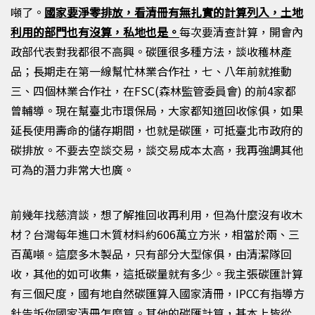
噸了。
國家要淨零排放，看清冊有無扎實的計算列入，土地
利用的部門也有沒算，私地也是。
每次要清查計算，開會內
政部代表對我都很不高興。碳匯很多種方法，談收穫林產
品；長期走在第一線幫忙林業合作社，七、八年前就推動
三、四個林業合作社，在
FSC(
森林監管委員會)
的
前
4
家都
曾輔導。現在幫臺北市環保局，大家都知道回收傢俱，如果
延長使用壽命的儲存期間，也就是碳匯，可抵臺北市政府的
碳排放。不要去空談交易，談交易成本太高，我再強調其他
可為的潛力非常大也廣。
前幾年找慈濟談，想了解推回收再利用，但為什麼沒有收木
材？台灣每年進口木質材料約
606
萬立方米，相當於兩、三
百萬噸。這麼多木製品，只有部分大型傢俱，由清潔隊回
收，其他的如可收集，這抵碳量就有多少。我主張碳匯計算
有三個尺度，國有地自然碳匯算入國家清冊，
IPCC
有指導方
針告訴你國家清冊怎麼算。其他的碳匯計算，基本上皆從