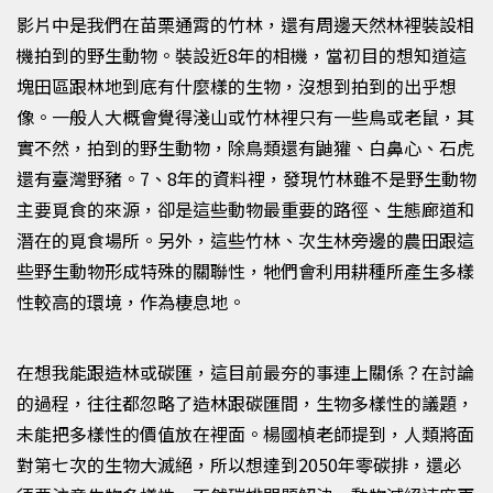
影片中是我們在苗栗通霄的竹林，還有周邊天然林裡裝設相
機拍到的野生動物。裝設近
8
年的相機，當初目的想知道這
塊田區跟林地到底有什麼樣的生物，沒想到拍到的出乎想
像。一般人大概會覺得淺山或竹林裡只有一些鳥或老鼠，其
實不然，拍到的野生動物，除鳥類還有鼬獾、白鼻心、石虎
還有臺灣野豬。7、8年的資料裡，發現竹林雖不是野生動物
主要覓食的來源，卻是這些動物最重要的路徑、生態廊道和
潛在的覓食場所。另外，這些竹林、次生林旁邊的農田跟這
些野生動物形成特殊的關聯性，牠們會利用耕種所產生多樣
性較高的環境，作為棲息地。
在想我能跟造林或碳匯，這目前最夯的事連上關係？在討論
的過程，往往都忽略了造林跟碳匯間，生物多樣性的議題，
未能把多樣性的價值放在裡面。楊國楨老師提到，人類將面
對第七次的生物大滅絕，所以想達到
2050
年零碳排，還必