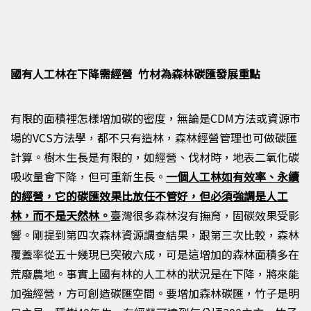
國有人工林在下降需經營 竹材為森林碳匯發展重點
有限的面積裡怎樣增加碳的密度，無論是
CDM
方法或資源市
場的
VCS
方法學，都不只有造林，森林經營管理也可做碳匯
計算。樹木生長是有限的，如經營、伐材時，地表二氧化碳
吸收量會下降，但可重新生長。
一個人工林如有效率、永續
的經營，它的碳匯效果比放任不管好，但必須強調是人工
林，而不是天然林。
臺灣很多森林沒有撫育，固碳效果受影
響。剛提到第四次森林資源調查結果，跟第三次比較，森林
覆蓋率從五十幾現巳突破六成，可是這增加的森林面積多在
荒廢農地。事實上國有林的人工林的狀況是在下降，將來能
加強經營，方可創造碳匯空間。要增加森林碳匯，竹子是明