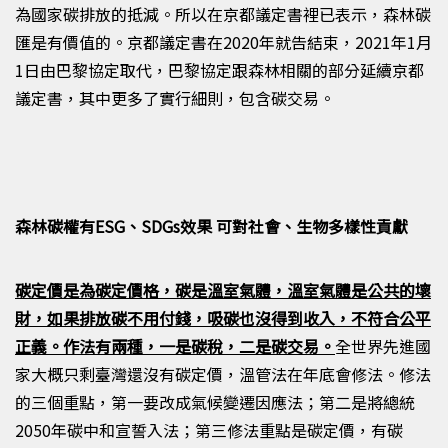
為國家碳排放的抵減。所以在京都議定書裡已
表示
，森林碳
匯是有價值的。京都議定書在
2020
年就告結束，
2021
年1月
1
日由巴黎協定取代，巴黎協定跟森林相關的
部分
延續京都
議定書，其中更多
了
實行細則，包含碳交易。
森林碳權有ESG、SDGs效果 可對社會、生物多樣性貢獻
碳定價是為碳定價格，碳是溫室氣體，溫室氣體是公共的壞
財，如果排放碳不用付錢，吸碳也沒得到收入，不符合公平
正義。作法有兩種，一是碳稅，二是碳交易。
全世界先進國
家大概只剩臺灣還沒有碳定價，溫管法在年底會修法。修法
的三個重點，第一要改成氣候變遷因應法；第二是將總統
2050
年碳中和宣誓入法；第三修法重點是碳定價，有碳