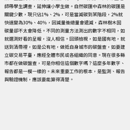
師帶學生調查，延伸讓小學生做。自然碳匯中森林的碳匯是
關鍵少數，現只佔
1%
、2%
，可是當減碳到某階段，
2%
就
快速變為
30%
、40
％，因減量後總量會遞減，森林樹木固
碳量卻不太會降低。不同的測量方法測出的數字不相同，如
就選測好看的呈報，沒人相信。回頭檢視，如是國有地，就
送到清冊裡，如是公有地，做抵自身城市的碳盤查，如要建
立碳交易平臺，應經全體市民或各組織的同意。現在很多縣
市都在做碳盤查，可是你相信這個數字嗎？這麼多年數字、
報告都是一模一樣的。未來重要工作的根本，是監測、報告
與驗證機制，應該要能算得清楚。