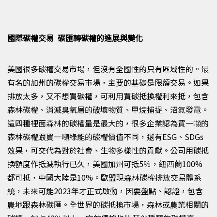
國際碳權交易 碳匯轉碳權的進展與變化
美國很多碳權交易市場，但沒有全國性的只有區域性的。最
有名的加州的碳權交易市場，主要的基礎是
限額交易
。如果
排放太多，又不想買碳權，可利用買碳抵換權利來抵，包含
森林碳權
、
消滅臭氧層的破壞物質
、
甲烷捕捉
、
沼氣發電。
這四種裡面森林的碳權量是最大的，很多企業認為買一
噸
的
森林碳權跟買一
噸
綠能的碳權價值不
同
，還有
ESG
、
SDGs
效果
，可交代為對於社會
、
生物多樣性的貢獻。公司用碳抵
換額度作抵減執行已久，美國加州可抵
5
％，紐西蘭
100%
都可抵，中國大陸是
10%
。歐盟現森林碳權
排放交易體
系
統，未來可能
2023
年才正式啟動，因要盤點、認證，
包含
農地跟森林碳匯。全世界的碳抵換市場，森林或農業相關的