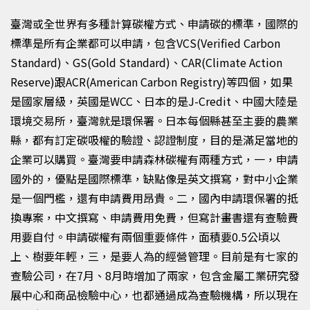
臺灣或全世界有多種計算碳權方式
、
申請碳的標準
，
國際的
標準是所有企業都可以申請
，
包含
VCS(Verified Carbon
Standard)
、GS(Gold Standard)、
CAR(Climate Action
Reserve)
跟
ACR(American Carbon Registry)
等四個
，
如果
是國家層級
，
英國是
WCC
、日本的是
J-Credit
、中國大陸是
環境交易所
，
臺灣就是環保署
。
日本每個縣甚至主要的農業
縣
，
都有訂定碳吸權的驗證、認證制度
，
目的是滿足當地的
企業可以購買。臺灣要申請森林碳權有兩種方式，一，申請
國外的，優點是國際標準，缺點像是英文撰寫，對中小企業
是一個門檻，還有申請費用昂貴。二，國內申請環保署的抵
換專案，中文撰寫、申請費用免費，但寫計畫書還有查驗費
用要自付。申請碳權有兩個重要條件，面積要
0.5
公頃以
上、樹要年輕，三，是要人為的經營管理。目前是有七家的
查驗公司，在
7
月、8
月時增加了兩家，包含金屬工業研究發
展中心和商品檢驗中心，也都通過成為查驗機構，所以現在