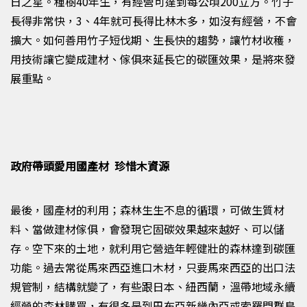
日之星。種樹
40
年生，有經營可達到每公頃
200
立方。竹子
長得非常快，
3
、4
年就可長得比林木多，如沒有經營，不會
擴大。如何善用竹子短伐期、生長快的趨勢，讓竹材收穫，
用技術讓它變成建材、傢俱來延長它的碳匯效果，是將來發
展重點。
政府帶頭愛用國產材 珍惜木資源
最後，國產材的利用；森林生生不息的循環，可做生質材
料、當做建材傢俱，會發現它固碳效果越來越好、可以儲
存。空下來的土地，就利用它營造年輕健壯的森林達到碳匯
功能。過去常從馬來西亞進口木材，只要馬來西亞的出口法
規管制，結構就變了，有些跟日本、紐西蘭，溫帶地域永續
經營的森林購買，有很多是到巴布亞新幾內亞或索羅門群島