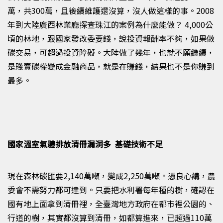
萬，共
300
萬，且後續維護還沒算，沒人做這樣的事。
2008
年到大陸廣西林業廳探查珠江的案例為什麼能做？
4,000
公
頃的林地，跟國家發改委要錢，說投資報酬率不夠，如果做
碳交易，可超過投資障礙。大陸做了幾年，也就不願繼續，
是賤賣碳權變成金融商品，就是在賺錢，結果也不是你賺到
最多。
國家溫室氣體排放清冊漏洞多 基礎技術不足
現在森林碳匯要
2,140
萬噸，變成
2,250
萬噸。憑良心講，農
委會不需努力都可達到。只要把水利署每年種的樹，確認在
國有地上面拿到清冊裡，全臺灣地方政府在都市裡公園的、
行道的樹，其實都沒算到清冊，如都算進來，已超過
110
萬