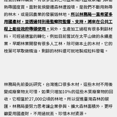
熱帶國度買。面對氣侯變遷森林遭毀壞，是我們不斷用熱帶
的林木，或是因農業的發展毀林地。
所以林務局一直希望多
用國產材，並透過特別是監察院監督、支持，將來在公共工
程上能從政府帶頭使用。
另外，生產加工過程有很多剩餘材
料，可經過適當的轉化，例如目前嘗試在太平山做的永續產
業，早期林業開發有很多人工林，除可做本土的木材，它的
枝葉可萃取做精油，剩餘的材料還可就地製成粒料發電。
林務局先前委託研究，台灣進口很多木材，這些木材不用後
變成廢棄物太可惜，如果只增加
10
％的這些木質廢棄物的回
收，它相當於
27,000
公頃的林地。所以促進臺灣森林的碳
匯，林務局要努力思考讓企業參與、擴大森林面積外，更呼
籲愛用國產財，不用過就丟、珍惜木材資源。