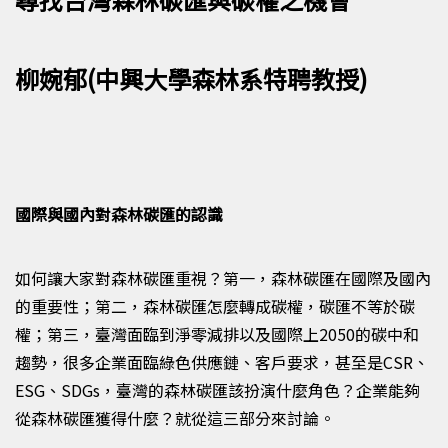
柳婉郁(中興大學森林系特聘教授)
國際與國內對森林碳匯的認識
如何讓大家對森林碳匯重視
？
第一
，
森林碳匯在國際及國內
的重要性
；
第二
，
森林碳匯怎麼轉成碳權，碳匯不等於碳
權
；
第三
，
臺灣面臨到淨零減排以及國際上
2050
的
碳中和
趨勢，很多企業面臨綠色供應鏈
、
客戶要求，甚至是
CSR
、
ESG
、
SDGs
，臺灣的森林碳匯該扮演什麼角色？企業能夠
從森林碳匯獲得什麼？就從這三部分來討論。