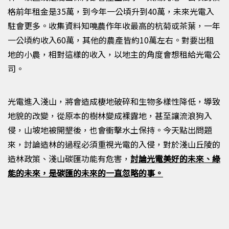
格前年租金是
35
萬，到今年一公頃升到
40
萬，未來光電入
駐會更多。收集資料知嘵農作年收最高的杭菊或茶葉，一年
一公頃約收入
60
萬，其他的農產皆約
10
萬左右。對要出租
地的小農，相對這樣的收入，以地主的角度會想租給光電公
司。
光電進入淺山，將會造成棲地破碎和生物多樣性降低，導致
地貌的改變，從原本的樹林變成裸露地，甚至讓流浪狗入
侵，山坡地被開墾後，也會衝擊水土保持。今天點出問題
來，討論造林的過程必須重視光電的入侵，對於淺山丘陵的
造林政策、淺山碳匯功能有危害，
討論光電美好的未來、綠
能的未來，是碳匯的未來的一直忽略的事。