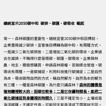
總統宣示2050碳中和 碳排、碳匯、碳吸收 崛起
第一，森林碳匯的重要性。總統宣誓
2050
碳中和目標前，
企業重視減少碳排
。
宣誓後目標轉為碳
中和
，有兩種方式，
一是減少二氧化碳排放
、
二是增加二氧化碳的吸收
。
企業過
去在減排，不曉得什麼
是
吸碳
、
碳匯
、
碳吸收。企業與林
農、地主，積極想購買、申請森林碳權，苦無媒合管道。碳
吸收有兩種，一是碳捕捉，利用科技進行碳捕捉
；
二是自然
為本，吸收碳用自然的方式，稱自然解方。自然為本的解方
有三種，一種是森林碳匯，為什麼只講森林？
森林的體積是
植物體裡較大的，固碳也較多
；
二是
它
存續時間
長
，能把二
氧化碳捕捉到身體裡的時間久
；三是不確定性小，土壤或是
海洋碳匯，不確定性高，可能因天氣高溫或下雨等就不同
。