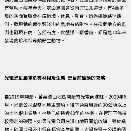
有幫助。每年春天，灰面鵟鷹會從南方往北遷徙，有
4
萬多
隻的灰面鵟鷹會在這過境、休息、覓食。透過遷徙路徑觀
測，發現牠的遷徙跟淺山的農地有依附性。在這個地方的監
測也發現石虎，包括石虎、食蟹獴、麝香貓，都是這
10
年來
發現的珍稀保育類野生動物。
光電進駐嚴重危害林相及生態 是目前碳匯的忽略
自2019
年開始，苗栗淺山地區開始有光電商進駐，
2020
年6
月，光電公司跟當地地主簽約，租下通霄周邊約
30
公頃以上
的土地跟山坡地。林地已維持近
40
年的林相，在管理下保持
較穩定的碳匯。如果光電公司在淺山地區開始收購，對於造
林、碳匯或是淺山保育都會產生衝擊。太陽光電一公頃的價