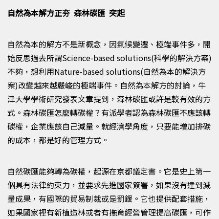
自然為本解方正夯 森林碳匯 突起
自然為本的解方不是新概念
，
因氣候變遷、極端事件多
，
開
始反思過去所謂
Science-based solutions(
科學的解決方案)
不夠
，
想利用
Nature-based solutions(
自然為本的解決方
案)
改變越來越嚴峻的極端事件。自然為本解方的討論，牛
津大學學術研究發表文章提到，森林碳匯或許是較有效的方
式
。
森林碳匯怎麼轉碳權？有派學者認為森林碳匯不應該轉
碳權，企業應該自己減量。就經濟學角度，只要能增加排碳
的成本，都是好的管理方式
。
自然碳匯能夠轉為碳權，起源在京都議定書。它是史上第一
個具有法律約束力，並要求先進國家簽署，如果沒有達到減
量成果，有國際的貿易制裁或是罰鍰。
它
也提供配套措施，
如果國家裡有新植造林或者有撫育經營管理提高碳匯，可作