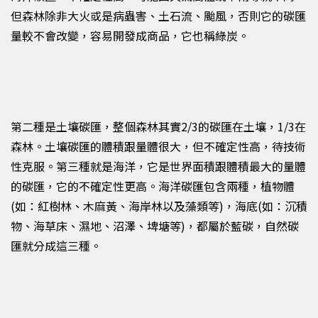
但森林除非大火或是病蟲害
、
土石流、颱風，否則它的碳匯
量較不會改變
，
容易開發成商品，它
也
稱綠炭。
第二
種
是土壤碳匯，整個森林其實
2/3
的碳匯在土壤，
1/3
在
森林
。
土壤碳匯的體積跟量體很大，但不確定性高，待技術
性克服。第三
種
就是海洋，它是世界面積跟體積最大的量體
的碳匯，它的不確定性更高。海洋碳匯包含兩種，植物體
(
如：
紅樹林、木麻黃、海岸林以及藻類
等
)，海底(
如：
沉積
物、海草床、濕地、沼澤、埤塘等)，都屬於藍碳，自然碳
匯就分成這三種。