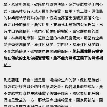
學，希望對碳權、碳匯的計算方法學，研究後能有簡明的公
式，讓森林所有人或人民能夠接受、使用。第三點，原住民
的林業應給予特殊的評價，假設從部落出發觀賞部落文化，
再走到他的農地、農牧用地，充滿林木形態的混同理念，已
有里山倡議精神。我們可種更好的樹種，讓它跟周邊的農
業、林業用地串聯，這樣立體的林業尺度更大，期望有企業
能經營這塊農業、原住民林業。第四點，談原住民林業時，
不能忽略碳匯、碳權跟原住民間的關係，
倘若原住民有機會
能在傳統的土地做經營管理，能不能有氣候正義下的氣候補
貼。
到底要種一桶金，還是種一場繽紛生命的夢。假如是後者，
就會發現經濟以外的社會環境效益，倘若如此能夠成功，要
不要給林農森林生態補償？假如是國家，國家要給他補貼，
假如是受益的一方，那就要拿出錢給國家，國家再補貼，國
家或社會應當重視森林生態補償的觀念。