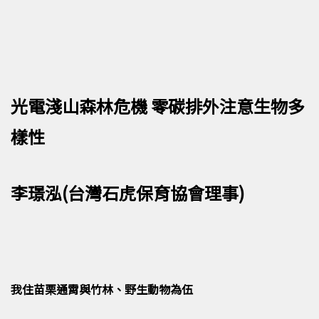
光電淺山森林危機 零碳排外注意生物多
樣性
李璟泓(
台灣石虎保育協會
理事)
我住苗栗通霄與竹林、野生動物為伍