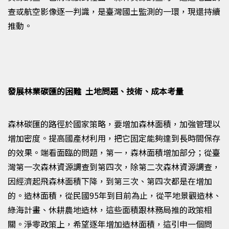
查或航空影像逐一判識，是臺灣國土監測的一環，現還持續
推動。
發展林業碳匯的困難 土地問題、技術、成本考量
森林碳匯的路徑於國家策略，要增加森林面積，加強管理以
增加密度。提高國產材利用，把它固定能夠達到長時間保存
的效果。端看面臨的問題，第一，森林面積增加部分；從臺
灣第一次森林資源調查到第四次，除第二次森林資源調查，
因經濟起飛森林面積下降，到第三次、第四次都是在增加
的。造林面積，從民國
95
年到目前為止，從平地景觀造林、
綠海計畫、休耕農地造林，這些面積跟林務局推的政策相
關。淨零政策上，希望逐年增加造林面積，這引申一個問