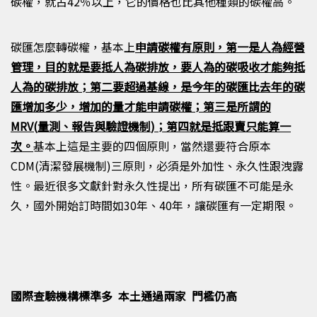
碳權，就占
42
％以上，它的價格也比其他種類的碳權高。
碳匯怎麼轉碳權
，
基本上
申請碳權有原則
，
第一是人為經營
管理
，
目的就是要抵人為碳排放
，
要人為的碳吸收才能夠抵
人為的碳排放
；
第二要超過基線
，
是今年的碳匯比去年的碳
匯增加多少
，
增加的量才能申請碳權
；
第三是所謂的
MRV(
量測、報告與驗證機制
)
；
第四就是抵跟賣只能算一
次。
基本上這是主要的四個原則，當然還要符合原本
CDM
(
清潔發展機制)
三原則，必須是外加性、永久性跟洩露
性。最近
很
多文獻針對永久性提出，所有碳匯不可能是永
久，國外開始訂時間如
30
年、40
年，讓碳匯有一定期限。
國際查驗機構標準多 本土通過兩家 門檻仍高