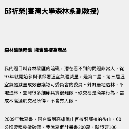
邱祈榮(臺灣大學森林系副教授)
森林碳匯暗礁 賤賣碳權為商品
我的題目叫森林碳匯的暗礁，潛在看不到的問題非常大，從
97
年就開始參與環保署溫室氣體減量，是第二屆、第三屆溫
室氣體減量成效審議認可委員會的委員。針對農地造林、平
地造林，臺灣很多細節其實很難做。碳交易是商業行為，當
成本高過於交易所得，不會有人做。
2009
年我寫書，因台電到高雄鳳山官校跟部校的後山，
60
公頃要種樹做碳匯，我說寫個計畫書
200
萬，驗證要
100