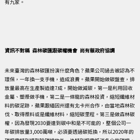
有九家。
資訊不對稱 森林碳匯跟碳權機會 尚有賴政府協調
未來臺灣的森林碳匯扮演什麼角色？蘋果公司過去被認為不
環保，一年換一支手機，造成浪費。蘋果開始做碳盤查，排
放量最高在生產製造達
7
成，開始做減碳，第一是利用回收
金屬、塑漿做手機，第二是一條龍的森林投資，縮短纖維材
料的碳足跡，蘋果跟緬因州還有北卡州合作，由當地森林砍
伐、取得漿料或是纖維材料，縮短碳里程。第三是做森林碳
權，因為發現
2030
要達到碳中和是不可能的，整個公司一
年碳排放量
3,000
萬噸，必須要透過碳抵換，所以
2020
年的