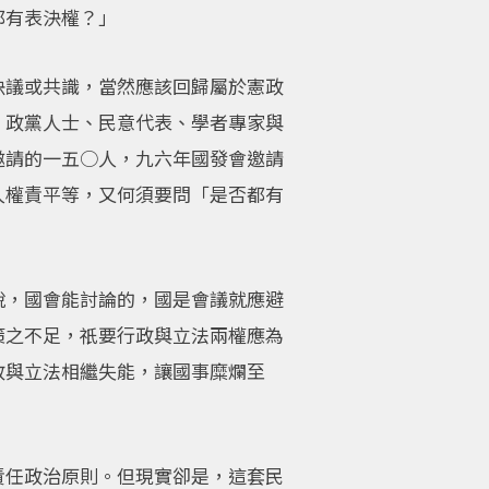
都有表決權？」
決議或共識，當然應該回歸屬於憲政
、政黨人士、民意代表、學者專家與
邀請的一五○人，九六年國發會邀請
人權責平等，又何須要問「是否都有
說，國會能討論的，國是會議就應避
策之不足，祇要行政與立法兩權應為
政與立法相繼失能，讓國事糜爛至
責任政治原則。但現實卻是，這套民