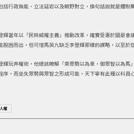
包括行政無能、立法延宕以及朝野對立，換句話說就是體制
登輝當年以「民粹威權主義」推動改革，確實受惠於國是會
能脫困而出，但可惜馬英九缺乏李登輝那樣的謀略，以至於
登輝玩弄權術，他總該瞭解「乘眾勢以為車，御眾智以為馬
程序，而坐失眾勢與眾智之形成可能，天下寧有此種以科員心
人權