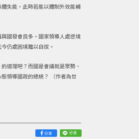
集體失能，此時若能以體制外效能補
議與國發會良多。國家領導人處逆境
迄今仍處困境難以自拔。
」的道理吧？而國是會議就是眾勢、
態領導國政的總統？ （作者為世
分享
分享