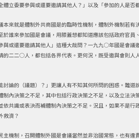
全體立委要參與或還要邀請其他人？」以及「參加的人是否
議本來就是體制外共商國是的臨時性機制，體制外機制若有
至於誰來參加國是會議，用膝蓋想都知道應該包括政府官員
參與或還要邀請其他人」這種大哉問？一九九○年國是會議
請的二二○人，都包括各界代表。更何況，既受邀與會則人
能討論的（議題）？」更讓人有不知其何所問的困惑。難道
體制內決策之不足，其中包括行政決策之不足，以及立法決
並依共識或表決而補體制內決策之不足。況且，如果不是行
外救濟？
民主機制，召開體制外國是會議當然並非治國常態，也有違