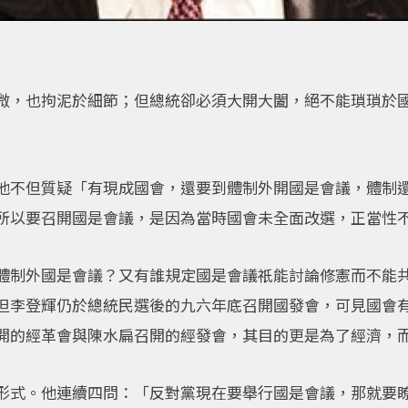
微，也拘泥於細節；但總統卻必須大開大闔，絕不能瑣瑣於
他不但質疑「有現成國會，還要到體制外開國是會議，體制
所以要召開國是會議，是因為當時國會未全面改選，正當性
體制外國是會議？又有誰規定國是會議祇能討論修憲而不能
但李登輝仍於總統民選後的九六年底召開國發會，可見國會
開的經革會與陳水扁召開的經發會，其目的更是為了經濟，
形式。他連續四問：「反對黨現在要舉行國是會議，那就要