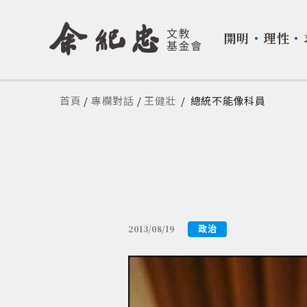
開明
・
理性
・
您在這裡
首頁
/
專欄對話
/
王健壯
/
總統不能像科員
政治
2013/08/19