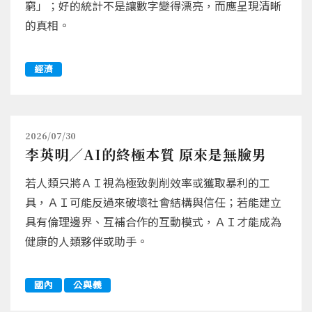
窮」；好的統計不是讓數字變得漂亮，而應呈現清晰
的真相。
經濟
2026/07/30
李英明／AI的終極本質 原來是無臉男
若人類只將ＡＩ視為極致剝削效率或獲取暴利的工
具，ＡＩ可能反過來破壞社會結構與信任；若能建立
具有倫理邊界、互補合作的互動模式，ＡＩ才能成為
健康的人類夥伴或助手。
國內
公與義