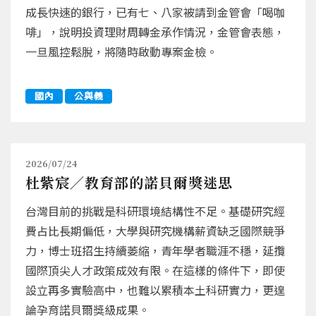
成長快速的銀行，已有七、八家被請到金管會「喝咖
啡」，說明投資理財周轉金承作情況，金管會表態，
一旦風控鬆脫，將隨時啟動專案金檢。
國內
公與義
2026/07/24
杜紫宸／教育部的諾貝爾獎迷思
台灣目前的挑戰是科研環境結構性不足。基礎研究經
費占比長期偏低，大學與研究機構薪資缺乏國際競爭
力，博士班招生持續萎縮，青年學者職涯不穩，延攬
國際頂尖人才政策成效有限。在這樣的條件下，即使
設立再多實驗高中，也難以累積本土科研實力，更遑
論孕育諾貝爾獎級成果。