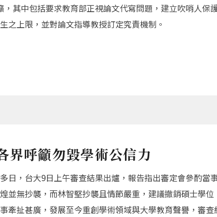
籲，其中包括要求教育部正視論文代寫問題，建立吹哨人保
生之上限，並對論文指導教授訂定究責機制。
 各界呼籲勿毀學術公信力
多日，台大9日上午審查結果出爐，報告指出審定會參酌當
煌並無抄襲，而林智堅抄襲且情節嚴重，建議撤銷碩士學位
事牽扯甚廣，發展至今重創學術領域與大學教育聲譽，審查