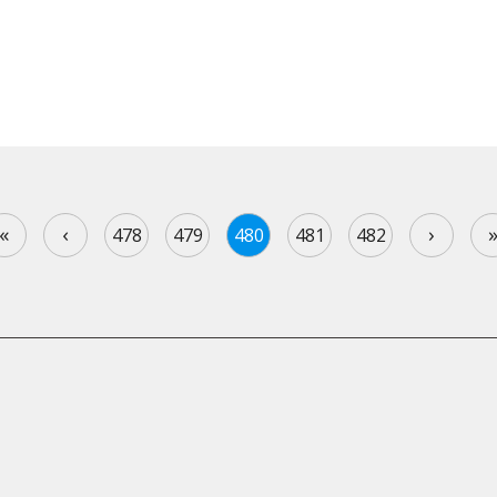
«
‹
›
478
479
480
481
482