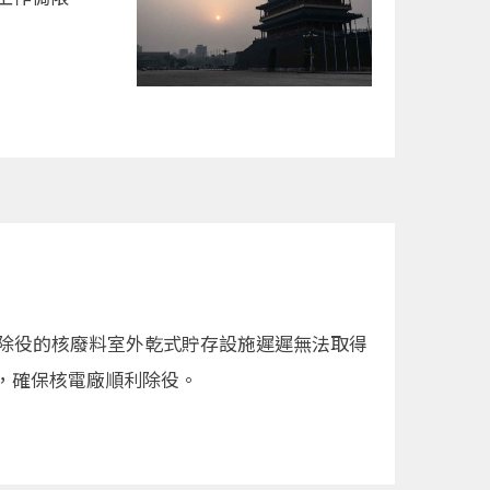
關除役的核廢料室外乾式貯存設施遲遲無法取得
，確保核電廠順利除役。