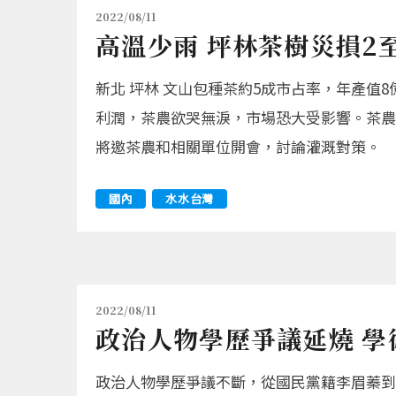
2022/08/11
高溫少雨 坪林茶樹災損2
新北 坪林 文山包種茶約5成市占率，年產值
利潤，茶農欲哭無淚，市場恐大受影響。茶農
將邀茶農和相關單位開會，討論灌溉對策。
國內
水水台灣
2022/08/11
政治人物學歷爭議延燒 學
政治人物學歷爭議不斷，從國民黨籍李眉蓁到