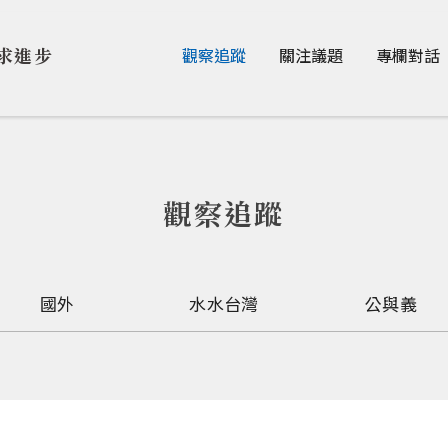
Jump to Main content
Jump to Navigation
求進步
觀察追蹤
關注議題
專欄對話
觀察追蹤
國外
水水台灣
公與義